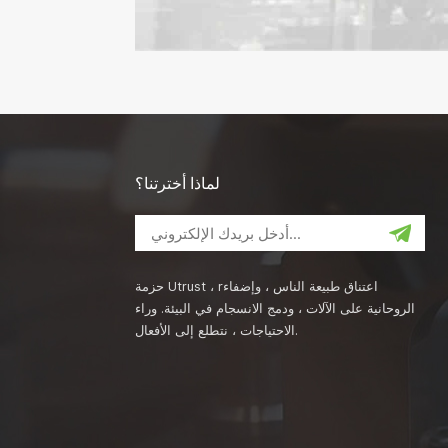
لماذا أخترتنا؟
حزمة Utrust ، rاعتناق طبيعة الناس ، وإضفاء
الروحانية على الآلات ، ودمج الانسجام في البيئة. وراء
الاحتياجات ، نتطلع إلى الأفعال.