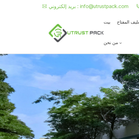
info@utrustpack.com
بريد إلكتروني :
غليف المفتاح
بيت
من نحن