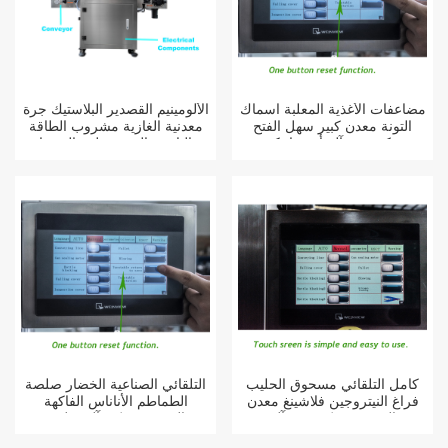
مضاعفات الأغذية المعلبة أسماك
الألومينيم القصدير البلاستيك جرة
التونة معدن كبير سهل الفتح
معدنية الغازية مشروب الطاقة
يمكن ختم آلة أوتوماتيكية
الناعمة القهوة حلقة الصودا
سحب علامة التبويب يمكن آلة
السداده
كامل التلقائي مسحوق الحليب
التلقائي الصناعية الخضار صلصة
فراغ النيتروجين فلاشينغ معدن
الطماطم الأناناس الفاكهة
القصدير يمكن ختم آلة
القصدير يمكن آلة تعليب