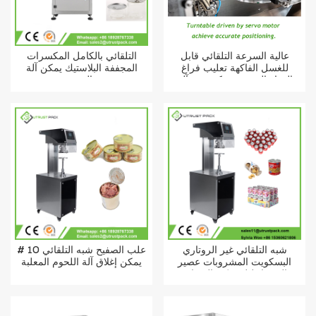
عالية السرعة التلقائي قابل
التلقائي بالكامل المكسرات
للغسل الفاكهة تعليب فراغ
المجففة البلاستيك يمكن آلة
الغذاء القصدير يمكن ختم آلة
الختم
شبه التلقائي غير الروتاري
# 10 علب الصفيح شبه التلقائي
البسكويت المشروبات عصير
يمكن إغلاق آلة اللحوم المعلبة
الصودا دليل يمكن السدادة