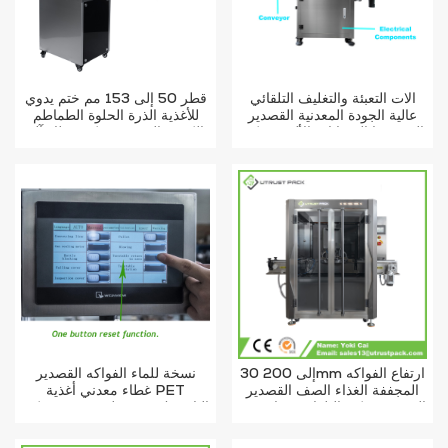
آلات التعبئة والتغليف التلقائي
قطر 50 إلى 153 مم ختم يدوي
عالية الجودة المعدنية القصدير
للأغذية الذرة الحلوة الطماطم
الذرة بوبا الحيوانات الأليفة يمكن
الكبيرة القصدير يمكن غطاء آلة
آلة السداده
الختم
30 إلى 200mm ارتفاع الفواكه
نسخة للماء الفواكه القصدير
المجففة الغذاء الصف القصدير
غطاء معدني أغذية PET
المعدنية يمكن التلقائي فراغ ختم
البلاستيك جرة حلقة سحب يمكن
آلة
السدادة