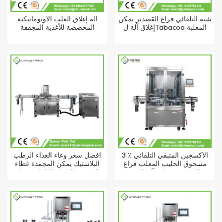
شبه التلقائي فراغ القصدير يمكن
آلة إغلاق العلب الأوتوماتيكية
إغلاق آلة لTabacoo المعلبة
المخصصة للأغذية المجففة
3 ٪ الأكسجين المتبقي التلقائي
أفضل سعر وعاء الغذاء الرطب
مسحوق الحليب المعلب فراغ
البلاستيك يمكن المجمدة غطاء
النيتروجين ملء آلة الختم
القصدير السمك التلقائي فراغ
آلة السداده