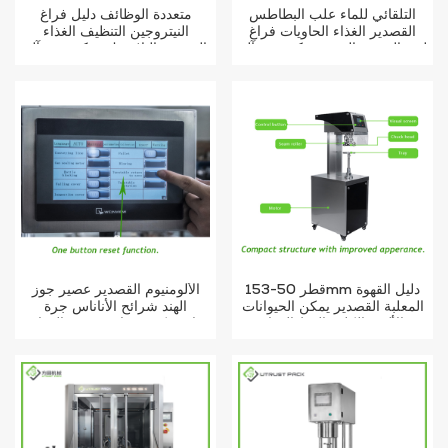
التلقائي للماء علب البطاطس
متعددة الوظائف دليل فراغ
القصدير الغذاء الحاويات فراغ
النيتروجين التنظيف الغذاء
لحم الخنزير المقدد يمكن ختم آلة
القصدير البلاستيك يمكن ختم آلة
قطر 50-153mm دليل القهوة
الألومنيوم القصدير عصير جوز
المعلبة القصدير يمكن الحيوانات
الهند شرائح الأناناس جرة
الأليفة الكلب القط الغذاء
بلاستيكية وجبات خفيفة الغذاء
المعدني يمكن غطاء كبير
التلقائي يمكن الخياط
السدادة