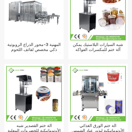
شبه السيارات البلاستيك يمكن
المهنية 3-محور الذراع الروبوتية
آلة ختم للمكسرات الفواكه
ذكي مخصص لفائف اللحوم
المجففة
اختيار ووضع خط تعاوني روبوت
متوازي
آلة ختم الورق الغذائي
آلة ختم القصدير شبه
الأوتوماتيكية لبذور عباد الشمس
الأوتوماتيكية للخضروات المعلبة