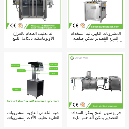
المشروبات الكهربائية استخدام
آلة تعليب الطعام بالفراغ
البيرة القصدير يمكن صلصة
الأوتوماتيكية بالكامل للبيع
الطماطم النيتروجين فراغ تعليب
السدادة
فراغ سهل الفتح يمكن السدادة
شبه التلقائي الغازية المشروبات
القصدير يمكن آلة ختم ملء
الغازية تعليب الآلات المشروبات
المعادن لتناول وجبة جاهزة
الدائرية سحب يمكن آلة السدادة