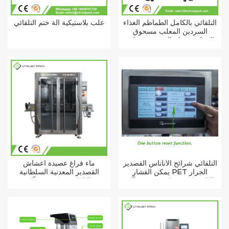
التلقائي بالكامل الطماطم الغذاء
علب بلاستيكية آلة ختم التلقائي
السردين المعلب مسحوق
الصناعية فراغ النيتروجين ملء
آلة
التلقائي شرائح الأناناس القصدير
ماء فراغ عصيدة أعشاش
يمكن الفشار PET الجرار
القصدير المعدنية السلطانية
البلاستيكية سهلة فتح سعر آلة
التلقائي يمكن ختم آلة
التعليب