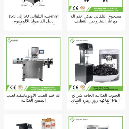
مسحوق التلقائي يمكن ختم آلة
شبه التلقائي 50 إلى 153mm
مع غاز النيتروجين التنظيف
دليل الفاصوليا الألومنيوم
المشروبات القصدير الغذاء
الصغير يمكن ختم آلة
الحبوب الغذائية الجافة شرائح
آلة ختم العلب الأوتوماتيكية لعلب
الفاكهة روز زهرة الشاي PET
الصفيح الغذائية
علب الصفيح البلاستيكية آلة
السداده اليدوية