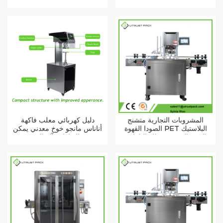
الفاكهة القصدير يمكن ختم آلة
الأسماك السردين القصدير يمكن
آلة تعليب للبيع
المشروبات التجارية متشنج
دليل كهربائي معلب فاكهة
الصودا القهوة PET البلاستيك
أناناس مانجو خوخ معدني يمكن
البوب القصدير غطاء التلقائي
غطاء إغلاق آلة الختم
يمكن ختم آلة