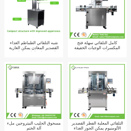
كامل التلقائي سهلة فتح
شبه التلقائي الطماطم الغذاء
المكسرات الوجبات الخفيفة
القصدير المعادن يمكن الغازية
لحوم البقر جيركي ورقة
المشروبات الغازية الدائري
الألومنيوم القصدير الشاي الغذاء
سحب جرة السداده
يمكن ختم آلة
التلقائي المعلبة الفطر القصدير
مسحوق الحليب النيتروجين ملء
الألومنيوم يمكن الجوز الغذاء
آلة الختم