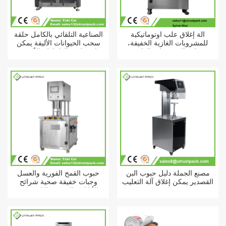
آلة إغلاق علب أوتوماتيكية
الصناعية التلقائي بالكامل حلقة
للمشروبات الغازية الخفيفة،
سحب الحيوانات الأليفة يمكن
وعلب المشروبات الغازية
فراغ صلصة الطماطم الألومنيوم
الشفافة، وعلب كرات التنس.
علب معدنية آلة السداده
مصنع الجملة دليل حبوب البن
حبوب القمح الفورية والعسل
القصدير يمكن إغلاق آلة التعليب
وجبات خفيفة صحية شرائح
الأناناس المعدنية البلاستيكية
يمكن فراغ النيروجين السداده