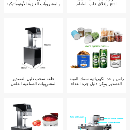
لفتح وإغلاق علب الطعام
والمشروبات الغازية الأوتوماتيكية
والعصائر والمشروبات الغازية
المصنوعة من الألومنيوم والمعدن
المصنوعة من الألومنيوم بسهولة
والبلاستيك والقصدير، غير
الدوارة، ذات حلقة سحب، تعمل
بحلقة سحب.
رأس واحد الكهربائية سمك التونة
حلقة سحب دليل القصدير
القصدير يمكن دليل جرة الغذاء
المشروبات الصناعية الفلفل
يمكن آلة ختم السدادة
الحار آلة تعليب الصودا للبيع