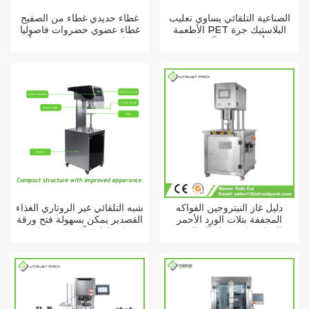
الصناعية التلقائي يساوي تعليب
غطاء حديدي غطاء من الصفيح
الأطعمة PET البلاستيك جرة
غطاء عضوي خضروات فاصوليا
ورقة أنبوب يمكن آلة السدادة
طعام قصدير معدني يمكن أن
يكون الخياط التلقائي
دليل غاز النيتروجين الفواكه
شبه التلقائي غير الروتاري الغذاء
المجففة بتلات الورد الأحمر
القصدير يمكن بسهولة فتح ورقة
الغذاء يمكن فراغ آلة الختم
كوكي PET يمكن إغلاق آلة