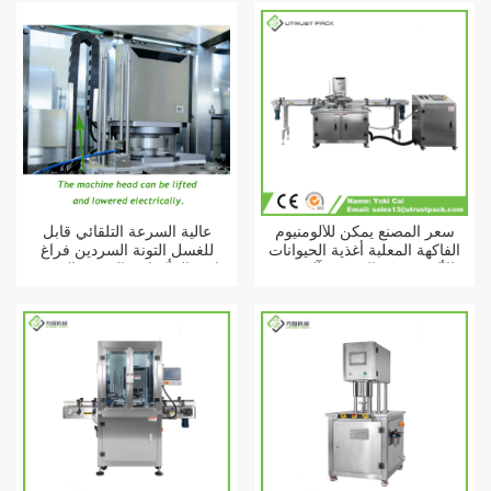
سعر المصنع يمكن للألومنيوم
عالية السرعة التلقائي قابل
الفاكهة المعلبة أغذية الحيوانات
للغسل التونة السردين فراغ
الأليفة 603 القصدير آلة ختم
حاوية المأكولات البحرية القصدير
الفراغ التلقائي
يمكن السدادة