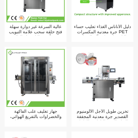
دليل الأناناس الغذاء تعليب حساء
عالية السرعة غير دوارة سهلة
جرة معدنية المكسرات PET
فتح حلقة سحب علامة التبويب
البلاستيك يمكن آلة السدادة
ورقة أنبوب البلاستيك الفاكهة
المشروبات التونة يمكن غطاء آلة
السداده
تخزين طويل الأجل الألومنيوم
جهاز تغليف علب الفاكهة
القصدير جرة معدنية المجففة
والخضراوات بالتفريغ الهوائي،
التفاح الخوخ التلقائي بالكامل
يتميز بعمر تخزين طويل، مناسب
السداده
للأطعمة الرطبة.