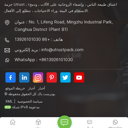
حزمة Utrust ، rاعتناق طبيعة الناس ، وإضفاء الروحانية على الآلات ، ودمج
الانسجام في البيئة. وراء الاحتياجات ، نتطلع إلى الأفعال.
عنوان : No. 1, Lifeng Road, Mingzhu Industrial Park,
Conghua District (Plant B1)
هاتف : +86 13926101030
info@utrustpack.com
بريد إلكتروني :
WhatsApp : +8613926101030
أخبار
أخبار
خريطة الموقع
© يوترست باك كل الحقوق محفوظة.
سياسة الخصوصية
|
XML
شبكة IPv6 مدعومة
WhatsApp
اتصال
منتجات
بيت