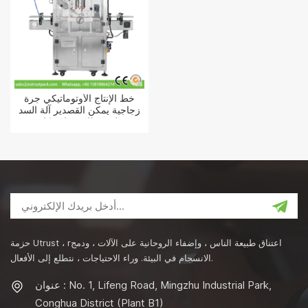
خط الإنتاج الأوتوماتيكي جرة
زجاجية يمكن القصدير آلة السد
علب غطاء شفاف كابر
حزمة Utrust ، rاعتناق طبيعة الناس ، وإضفاء الروحانية على الآلات ، ودمج
الانسجام في البيئة. وراء الاحتياجات ، نتطلع إلى الأفعال.
عنوان : No. 1, Lifeng Road, Mingzhu Industrial Park,
Conghua District (Plant B1)