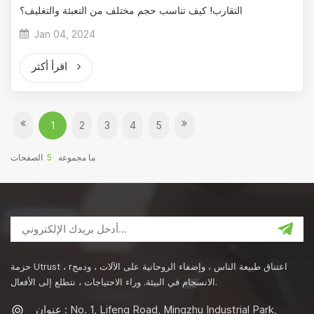
التقارب! كيف تناسب حجم مختلف من التعبئة والتغليف؟
Jan 04, 2024
اقرأ أكثر
1
2
3
4
5
ما مجموعه
5
الصفحات
حزمة Utrust ، rاعتناق طبيعة الناس ، وإضفاء الروحانية على الآلات ، ودمج
الانسجام في البيئة. وراء الاحتياجات ، نتطلع إلى الأفعال.
عنوان : No. 1, Lifeng Road, Mingzhu Industrial Park,