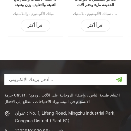
الخفيفة ملء وختم آلات
التعبئة والتغليف وزن وتعبئة
التعبئة والتغليف خط التعبئة
خط التعليب
ينطبق خط التعبئة والوزن هذا على التعبئة / الختم / السد ووضع العلامات على الصفيح المقصدري ، سبائك الألومنيوم ، بلاستيك PET ، علب الصفيح ، علب الورق المركبة ، إلخ.الحد الأدنى للطلب:1قسط:تي / تميناء الشحن:قوانغتشوالمنطقة الأصلية:الصينمهلة:15 يوما بعد تلقي الودائع
ينطبق خط التعبئة والوزن والتعليب هذا على التعبئة / الختم / السد ووضع العلامات على الصفيح المقصدري ، وسبائك الألومنيوم ، والبلاستيك PET ، وعلب الصفيحالحد الأدنى للطلب:1قسط:تي / تميناء الشحن:قوانغتشوالمنطقة الأصلية:الصينمهلة:15 يوما بعد تلقي الودائع
والتغليف
اقرأ أكثر
اقرأ أكثر
حزمة Utrust ، rاعتناق طبيعة الناس ، وإضفاء الروحانية على الآلات ، ودمج
الانسجام في البيئة. وراء الاحتياجات ، نتطلع إلى الأفعال.
عنوان : No. 1, Lifeng Road, Mingzhu Industrial Park,
Conghua District (Plant B1)
هاتف : +86 13926101030