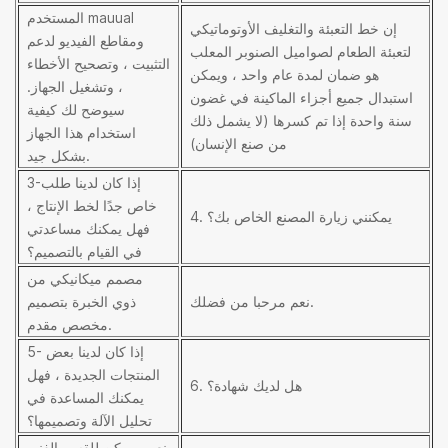
المستخدم mauual
إن خط التعبئة والتغليف الأوتوماتيكي
ومقاطع الفيديو لدعم
لتعبئة الطعام لصواميل الصنوبر المعلب
التثبيت ، وتصحيح الأخطاء
هو ضمان لمدة عام واحد ، ويمكن
، وتشغيل الجهاز.
استبدال جميع أجزاء الماكينة في غضون
سيوضح لك كيفية
سنة واحدة إذا تم كسرها (لا يشمل ذلك
استخدام هذا الجهاز
من صنع الإنسان)
بشكل جيد.
3-إذا كان لدينا طلب
خاص جدًا لخط الإنتاج ،
4. يمكنني زيارة المصنع الخاص بك؟
فهل يمكنك مساعدتي
في القيام بالتصميم؟
مصمم ميكانيكي من
نعم مرحبا من فضلك.
ذوي الخبرة بتصميم
مخصص مقدم.
5- إذا كان لدينا بعض
المنتجات الجديدة ، فهل
6. هل لديك شهادة؟
يمكنك المساعدة في
تحليل الآلة وتصميمها؟
نعم ، يمكن للقسم الفني