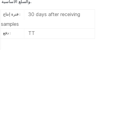
والسلع الأساسية لتغليف العلب البلاستيكية والمعدنية والورقية والألمنيوم.
30 days after receiving
فترة إنتاج :
samples
TT
دفع :