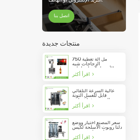
اتصل بنا
منتجات جديدة
750 مل آلة تغطية
الزجاجات شبه
الأوتوماتيكية لزجاجات
اقرأ أكثر
النبيذ الزجاجية
عالية السرعة التلقائي
قابل للغسل التونة
السردين فراغ حاوية
اقرأ أكثر
المأكولات البحرية القصدير
يمكن السدادة
سعر المصنع اختيار ووضع
دلتا روبوت الأسلحة لكيس
عصا تتحرك في مربع
اقرأ أكثر