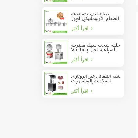
خط تغليف ختم تعبئة
الطعام الأوتوماتيكي لجوز
الصنوبر المعلب
اقرأ أكثر
حلقة سحب سهلة مفتوحة
Vartical الصناعية لحم
الخنزير الغداء الدجاج
اقرأ أكثر
صدور اللحوم الغذاء يمكن
فراغ آلة ختم
شبه التلقائي غير الروتاري
البسكويت المشروبات
عصير الصودا دليل يمكن
اقرأ أكثر
السدادة