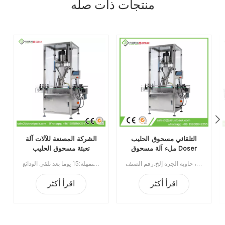
منتجات ذات صله
التلقائي مسحوق الحليب
الشركة المصنعة للآلات آلة
ملء آلة مسحوق Doser
تعبئة مسحوق الحليب
لإنتاج اليوميات
الأوتوماتيكية بالكامل /
آلة تعبئة مسحوق الحليب الأوتوماتيكية تستخدم على نطاق واسع للأغذية ، الكيماويات ، الصناعات الدوائية ، قابلة للتطبيق على علب البلاستيك / القصدير / الألومنيوم ، الزجاجة ، حاوية الجرة إلخ.رقم الصنف:UT0AGZ1الحد الأدنى للطلب:1قسط:TTميناء الشحن:قوانغتشوالمنطقة الأصلية:قوانغتشو، الصينمهلة:30 يوما بعد تلقي الودائع
آلة تعبئة مسحوق الحليب / حشو أوجيه الدوسر: سعة وعاء مختلفة 15 لتر / 30 لتر / 50/100 لتر لقياس النطاق ، هذه الآلة مناسبة لملء الزجاجات والعلب والصناديق بمسحوق مسحوق ، مثل مسحوق الحليب ، ومسحوق الزلال ، والقهوة ، والجلوكوز ، الطب الصلب ، بودرة التلك ، الصبغات ، النكهات والعطور الحد الأدنى للطلب:1قسط:تي / تميناء الشحن:قوانغتشوالمنطقة الأصلية:الصينمهلة:15 يوما بعد تلقي الودائع
Doser اوجير حشو
اقرأ أكثر
اقرأ أكثر