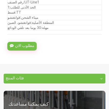
UT-Line1
رقم الصنف:
الحد الأدنى للطلب:
1
TT
قسط:
ميناء الشحن:
قوانغتشو
المنطقة الأصلية:
قوانغتشو، الصين
مهلة:
30 يوما بعد تلقي الودائع
مطلوب الان
فئات المنتج
كيف يمكننا مساعدتك