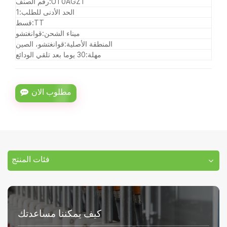
UT0AGZ1
رقم الصنف:
الحد الأدنى للطلب:
1
TT
قسط:
ميناء الشحن:
قوانغتشو
المنطقة الأصلية:
قوانغتشو، الصين
مهلة:
30 يوما بعد تلقي الودائع
مطلوب الان
فئات المنتج
كيف يمكننا مساعدتك