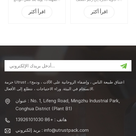
Doser اوجير حشو
اقرأ أكثر
اقرأ أكثر
حزمة Utrust ، rاعتناق طبيعة الناس ، وإضفاء الروحانية على الآلات ، ودمج
الانسجام في البيئة. وراء الاحتياجات ، نتطلع إلى الأفعال.
عنوان : No. 1, Lifeng Road, Mingzhu Industrial Park,
Conghua District (Plant B1)
هاتف : +86 13926101030
info@utrustpack.com
بريد إلكتروني :