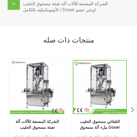
الشركة المصنعة للآلات آلة تعبئة مسحوق الحليب
الأوتوماتيكية بالكامل / Doser اوجير حشو
منتجات ذات صله
التلقائي مسحوق الحليب
الشركة المصنعة للآلات آلة
ملء آلة مسحوق Doser
تعبئة مسحوق الحليب
لإنتاج اليوميات
الأوتوماتيكية بالكامل /
آلة تعبئة مسحوق الحليب الأوتوماتيكية تستخدم على نطاق واسع للأغذية ، الكيماويات ، الصناعات الدوائية ، قابلة للتطبيق على علب البلاستيك / القصدير / الألومنيوم ، الزجاجة ، حاوية الجرة إلخ.رقم الصنف:UT0AGZ1الحد الأدنى للطلب:1قسط:TTميناء الشحن:قوانغتشوالمنطقة الأصلية:قوانغتشو، الصينمهلة:30 يوما بعد تلقي الودائع
آلة تعبئة مسحوق الحليب / حشو أوجيه الدوسر: سعة وعاء مختلفة 15 لتر / 30 لتر / 50/100 لتر لقياس النطاق ، هذه الآلة مناسبة لملء الزجاجات والعلب والصناديق بمسحوق مسحوق ، مثل مسحوق الحليب ، ومسحوق الزلال ، والقهوة ، والجلوكوز ، الطب الصلب ، بودرة التلك ، الصبغات ، النكهات والعطور الحد الأدنى للطلب:1قسط:تي / تميناء الشحن:قوانغتشوالمنطقة الأصلية:الصينمهلة:15 يوما بعد تلقي الودائع