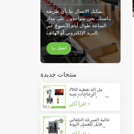
يمكنك الاتصال بنا بأي طريقة
تناسبك. نحن متواجدون على مدار
الساعة طوال أيام الأسبوع عبر
البريد الإلكتروني أو الهاتف.
اتصل بنا
منتجات جديدة
750 مل آلة تغطية
الزجاجات شبه
الأوتوماتيكية لزجاجات
اقرأ أكثر
النبيذ الزجاجية
عالية السرعة التلقائي
قابل للغسل التونة
السردين فراغ حاوية
اقرأ أكثر
المأكولات البحرية القصدير