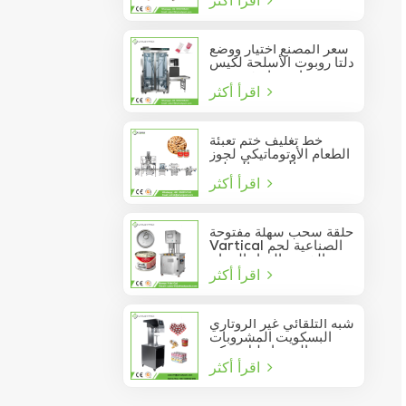
يمكن السدادة
سعر المصنع اختيار ووضع
دلتا روبوت الأسلحة لكيس
عصا تتحرك في مربع
اقرأ أكثر
خط تغليف ختم تعبئة
الطعام الأوتوماتيكي لجوز
الصنوبر المعلب
اقرأ أكثر
حلقة سحب سهلة مفتوحة
Vartical الصناعية لحم
الخنزير الغداء الدجاج
اقرأ أكثر
صدور اللحوم الغذاء يمكن
فراغ آلة ختم
شبه التلقائي غير الروتاري
البسكويت المشروبات
عصير الصودا دليل يمكن
اقرأ أكثر
السدادة