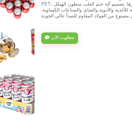
PET، علب الصفيح، علب الألمنيوم، علب الورق وغيرها. تصميم آلة ختم العلب متطور، الهيكل
للأغذية والأدوية والشاي والصناعات الكيماوية.
مطلوب الان