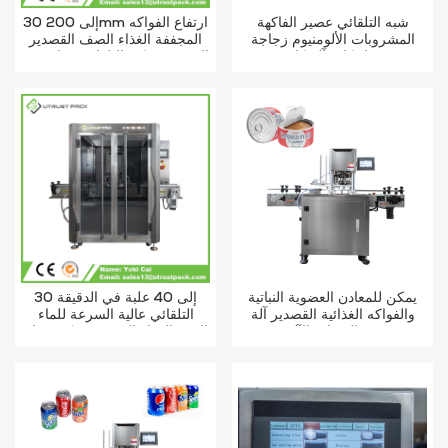
شبه التلقائي عصير الفاكهة
30 إلى 200mm ارتفاع الفواكه
المشروبات الألومنيوم زجاجة
المجففة الغذاء الصف القصدير
قفل كاب آلة كابر
المعدنية يمكن التلقائي فراغ ختم
آلة
يمكن للمعادن العضوية النباتية
30 إلى 40 علبة في الدقيقة
والفواكه الغذائية القصدير آلة
التلقائي عالية السرعة للماء
ختم السدادة الآلي
التونة الغذاء القصدير يمكن فراغ
آلة الختم