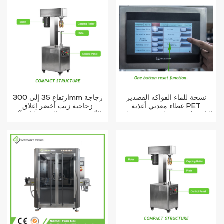
نسخة للماء الفواكه القصدير
ارتفاع 35 إلى 300mm زجاجة
غطاء معدني أغذية PET
زجاجية زيت أخضر إغلاق
البلاستيك جرة حلقة سحب يمكن
الألومنيوم زيت الزيتون كاب آلة
السدادة
ختم