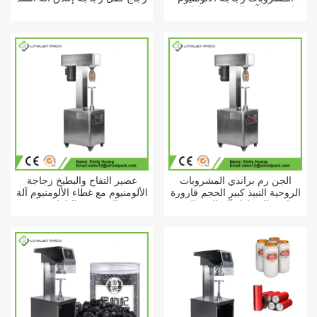
كاب قفل آلة السد شبه التلقائي
الجن رم براندي المشروبات
عصير التفاح والبطيخ زجاجة
الروحية النبيذ كبير الحجم قارورة
الألومنيوم مع غطاء الألومنيوم آلة
زجاجية المتداول آلة السد اليدوي
السد شبه التلقائي