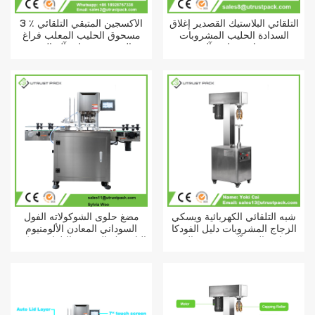
التلقائي البلاستيك القصدير إغلاق
3 ٪ الأكسجين المتبقي التلقائي
السدادة الحليب المشروبات
مسحوق الحليب المعلب فراغ
زجاجة تعليب آلة
النيتروجين ملء آلة الختم
شبه التلقائي الكهربائية ويسكي
مضغ حلوى الشوكولاته الفول
الزجاج المشروبات دليل الفودكا
السوداني المعادن الألومنيوم
النبيذ stelvin زجاجة السد آلة
البلاستيك القصدير التلقائي يمكن
ختم آلة