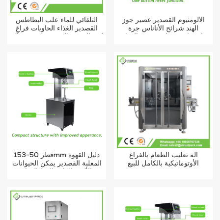
الألومنيوم القصدير عصير جوز
التلقائي للماء علب البطاطس
الهند شرائح الأناناس جرة
القصدير الغذاء الحاويات فراغ
بلاستيكية وجبات خفيفة الغذاء
لحم الخنزير المقدد يمكن ختم آلة
التلقائي يمكن الخياط
آلة تعليب الطعام بالفراغ
قطر 50-153mm دليل القهوة
الأوتوماتيكية بالكامل للبيع
المعلبة القصدير يمكن الحيوانات
الأليفة الكلب القط الغذاء
المعدني يمكن غطاء كبير
السدادة