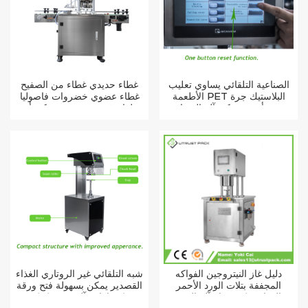
الصناعية التلقائي يساوي تعليب
غطاء حديدي غطاء من الصفيح
الأطعمة PET البلاستيك جرة
غطاء عضوي خضروات فاصوليا
ورقة أنبوب يمكن آلة السدادة
طعام قصدير معدني يمكن أن
يكون الخياط التلقائي
دليل غاز النيتروجين الفواكه
شبه التلقائي غير الروتاري الغذاء
المجففة بتلات الورد الأحمر
القصدير يمكن بسهولة فتح ورقة
الغذاء يمكن فراغ آلة الختم
كوكي PET يمكن إغلاق آلة