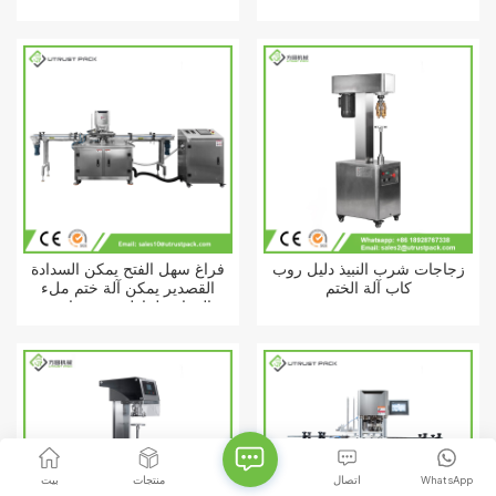
زجاجة كابر آلة
الزجاج زجاجة كابر يدوي
زجاجات شرب النبيذ دليل روب
فراغ سهل الفتح يمكن السدادة
كاب آلة الختم
القصدير يمكن آلة ختم ملء
المعادن لتناول وجبة جاهزة
WhatsApp
اتصال
منتجات
بيت