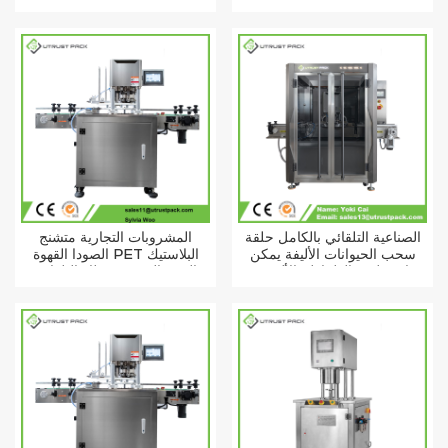
برغي كاب آلة السد
الصناعية التلقائي بالكامل حلقة
المشروبات التجارية متشنج
سحب الحيوانات الأليفة يمكن
الصودا القهوة PET البلاستيك
فراغ صلصة الطماطم الألومنيوم
البوب القصدير غطاء التلقائي
علب معدنية آلة السداده
يمكن ختم آلة