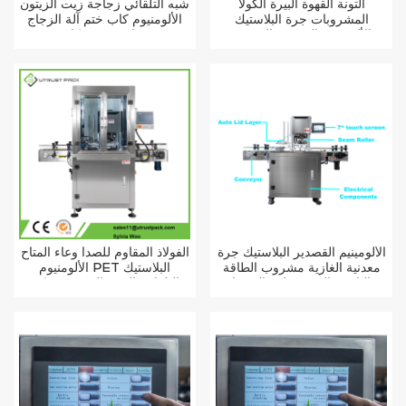
التونة القهوة البيرة الكولا
شبه التلقائي زجاجة زيت الزيتون
المشروبات جرة البلاستيك
الألومنيوم كاب ختم آلة الزجاج
الألومنيوم القصدير المعدنية
زجاجة برغي كابر
يمكن ختم آلة
الألومينيم القصدير البلاستيك جرة
الفولاذ المقاوم للصدأ وعاء المتاح
معدنية الغازية مشروب الطاقة
الألومنيوم PET البلاستيك
الناعمة القهوة حلقة الصودا
التلقائي البوب القصدير يمكن
سحب علامة التبويب يمكن آلة
ختم آلة
السداده