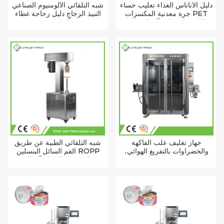
دليل الأناناس الغذاء تعليب حساء
شبه التلقائي الألومنيوم الصناعي
جرة معدنية المكسرات PET
النبيذ الزجاج دليل زجاجة غطاء
البلاستيك يمكن آلة السدادة
آلة إغلاق
جهاز تغليف علب الفاكهة
شبه التلقائي الطبية عن طريق
والخضراوات بالتفريغ الهوائي،
الفم السائل البنسلين ROPP
يتميز بعمر تخزين طويل، مناسب
زجاجة قفل الزجاج آلة السد
للأطعمة الرطبة.
صيدلية