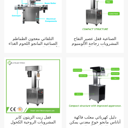
الصناعية قفل عصير التفاح
التلقائي معجون الطماطم
المشروبات زجاجة الألومنيوم
الصناعية المانجو اللحوم الغذاء
شبه التلقائي آلة كابر
الأسماك السردين القصدير يمكن
آلة تعليب للبيع
دليل كهربائي معلب فاكهة
قفل زيت الزيتون كابر
أناناس مانجو خوخ معدني يمكن
المشروبات الروحية الكحول
غطاء إغلاق آلة الختم
ويسكي النبيذ زجاجة زجاجة