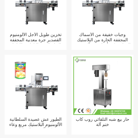
وجبات خفيفة من الأسماك
تخزين طويل الأجل الألومنيوم
المجففة الحارة من البلاستيك
القصدير جرة معدنية المجففة
PET الغراء يمكن أن لا تدور آلة
التفاح الخوخ التلقائي بالكامل
ختم السيارات بالكامل
السداده
حار بيع شبه التلقائي روب كاب
الطيور عش عصيدة السلطانية
ختم آلة
الألومنيوم البلاستيك مربع وعاء
يمكن آلة ختم السيارات