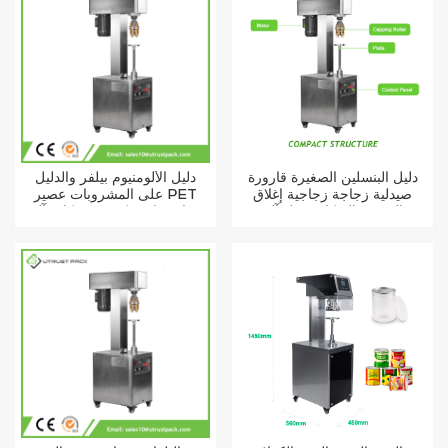
دليل البنسلين الصغيرة قارورة
دليل الألومنيوم بيلفر والدليل
صيدلية زجاجة زجاجية إغلاق
على المشروبات عصير PET
الوجه قبالة كاب قفل آلة
زجاجة بلاستيكية روب كاب آلة
كابر