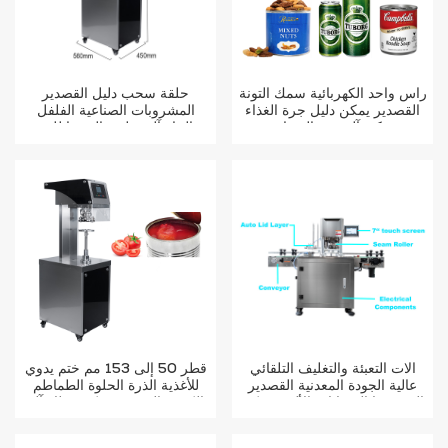
رأس واحد الكهربائية سمك التونة
حلقة سحب دليل القصدير
القصدير يمكن دليل جرة الغذاء
المشروبات الصناعية الفلفل
يمكن آلة ختم السدادة
الحار آلة تعليب الصودا للبيع
آلات التعبئة والتغليف التلقائي
قطر 50 إلى 153 مم ختم يدوي
عالية الجودة المعدنية القصدير
للأغذية الذرة الحلوة الطماطم
الذرة بوبا الحيوانات الأليفة يمكن
الكبيرة القصدير يمكن غطاء آلة
آلة السداده
الختم