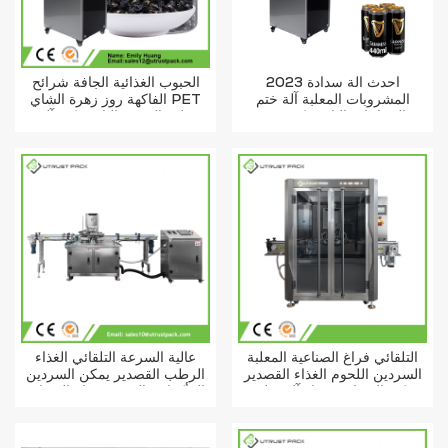
2023 أحدث آلة سدادة
الحبوب الغذائية الجافة شرائح
المشروبات المعلبة آلة ختم
الفاكهة روز زهرة الشاي PET
الزجاجات البلاستيكية شبه
علب الصفيح البلاستيكية آلة
الأوتوماتيكية للعصير
السداده اليدوية
التلقائي فراغ الصناعية المعلبة
عالية السرعة التلقائي الغذاء
السردين اللحوم الغذاء القصدير
الرطب القصدير يمكن السردين
يمكن السدادة حساء آلة تعليب
المأكولات البحرية فراغ السدادة
آلة الختم