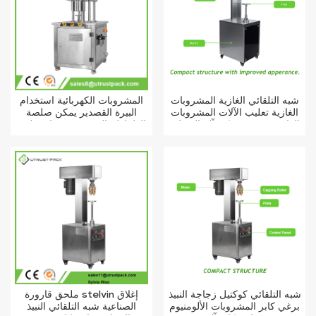
شبه التلقائي الغازية المشروبات
المشروبات الكهربائية استخدام
الغازية تعليب الآلات المشروبات
البيرة القصدير يمكن صلصة
الدائرية سحب يمكن آلة السدادة
الطماطم النيتروجين فراغ تعليب
السدادة
شبه التلقائي كوكتيل زجاجة النبيذ
ملحق قارورة stelvin إغلاق
برغي كابر المشروبات الألومنيوم
الصناعية شبه التلقائي النبيذ