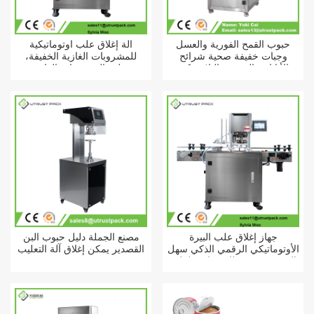
حبوب القمح الفورية والعسل
آلة إغلاق علب أوتوماتيكية
وجبات خفيفة صحية شرائح
للمشروبات الغازية الخفيفة،
الأناناس المعدنية البلاستيكية
وعلب المشروبات الغازية
يمكن فراغ النيروجين السداده
الشفافة، وعلب كرات التنس.
جهاز إغلاق علب البيرة
مصنع الجملة دليل حبوب البن
الأوتوماتيكي الرقمي الذكي سهل
القصدير يمكن إغلاق آلة التعليب
الفتح، مزود بغطاء صناعي لعلب
مشروبات الطاقة، مصنوع من
الصفيح.