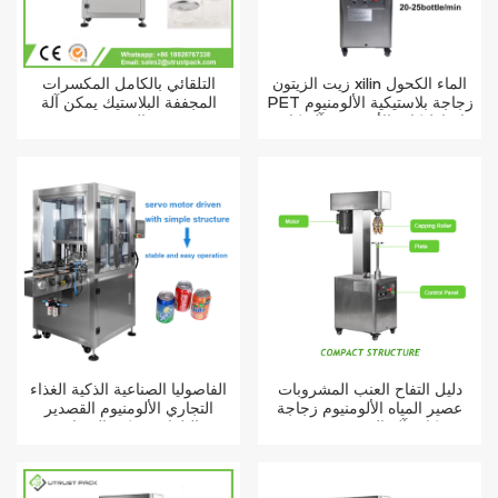
زيت الزيتون xilin الماء الكحول
التلقائي بالكامل المكسرات
PET زجاجة بلاستيكية الألومنيوم
المجففة البلاستيك يمكن آلة
احباط كاب الأمن ختم آلة كابر
الختم
دليل التفاح العنب المشروبات
الفاصوليا الصناعية الذكية الغذاء
عصير المياه الألومنيوم زجاجة
التجاري الألومنيوم القصدير
ROPP كاب آلة السد
التلقائي يمكن السداده