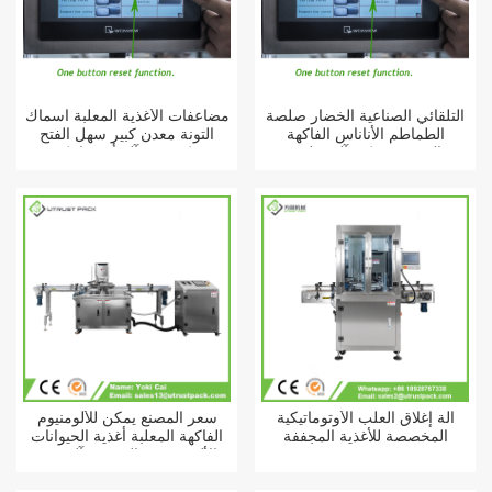
التلقائي الصناعية الخضار صلصة
مضاعفات الأغذية المعلبة أسماك
الطماطم الأناناس الفاكهة
التونة معدن كبير سهل الفتح
القصدير يمكن آلة تعليب
يمكن ختم آلة أوتوماتيكية
آلة إغلاق العلب الأوتوماتيكية
سعر المصنع يمكن للألومنيوم
المخصصة للأغذية المجففة
الفاكهة المعلبة أغذية الحيوانات
الأليفة 603 القصدير آلة ختم
الفراغ التلقائي