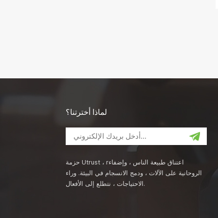
لماذا أخترتنا؟
حزمة Utrust ، rاعتناق طبيعة الناس ، وإضفاء
الروحانية على الآلات ، ودمج الانسجام في البيئة. وراء
الاحتياجات ، نتطلع إلى الأفعال.