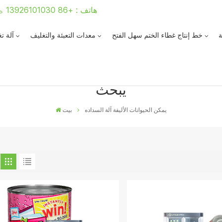
هاتف : +86 13926101030
ة
خط إنتاج غطاء الختم سهل الفتح
معدات التعبئة والتغليف
آلة ت
يبحث
يمكن الحيوانات الأليفة آلة السداده
بيت