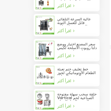
الأوتوماتيكية لزجاجات
اقرأ أكثر
النبيذ الزجاجية
عالية السرعة التلقائي
قابل للغسل التونة
السردين فراغ حاوية
اقرأ أكثر
المأكولات البحرية القصدير
يمكن السدادة
سعر المصنع اختيار ووضع
دلتا روبوت الأسلحة لكيس
عصا تتحرك في مربع
اقرأ أكثر
خط تغليف ختم تعبئة
الطعام الأوتوماتيكي لجوز
الصنوبر المعلب
اقرأ أكثر
حلقة سحب سهلة مفتوحة
Vartical الصناعية لحم
الخنزير الغداء الدجاج
اقرأ أكثر
صدور اللحوم الغذاء يمكن
فراغ آلة ختم