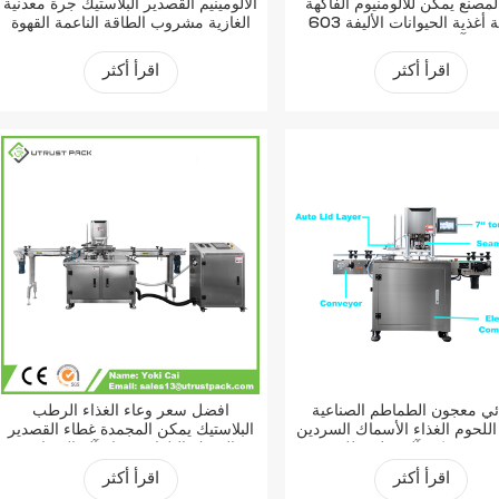
مصنع يمكن للألومنيوم الفاكهة
الألومينيم القصدير البلاستيك جرة معدنية
المعلبة أغذية الحيوانات الأليفة 603
الغازية مشروب الطاقة الناعمة القهوة
دير آلة ختم الفراغ التلقائي
حلقة الصودا سحب علامة التبويب يمكن
آلة السداده
اقرأ أكثر
اقرأ أكثر
ائي معجون الطماطم الصناعية
أفضل سعر وعاء الغذاء الرطب
 اللحوم الغذاء الأسماك السردين
البلاستيك يمكن المجمدة غطاء القصدير
صدير يمكن آلة تعليب للبيع
السمك التلقائي فراغ آلة السداده
اقرأ أكثر
اقرأ أكثر