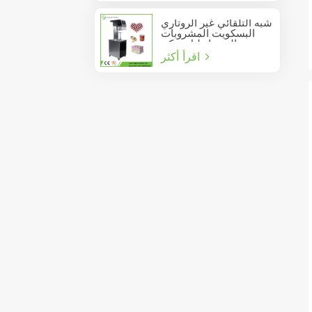
شبه التلقائي غير الروتاري
البسكويت المشروبات
عصير الصودا دليل يمكن
اقرأ أكثر
السدادة