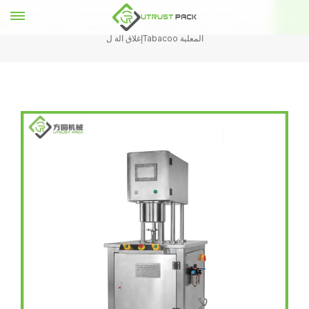
شبه التلقائي فراغ القصدير يمكن
شبه التلقائي فراغ النيتروجين ملء وختم آلة
بيت
إغلاق آلة لTabacoo المعلبة