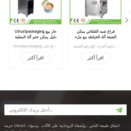
فراغ شبه التلقائي يمكن
Utrustpackaging حار بيع
التعبئة آلة الخياطه مع ملء
دليل يمكن ختم آلة المعلبة
النيتروجين
الغذاء السداده
آلة تغليف العلب ذات الفراغ شبه الأوتوماتيكية مع النيتروجين الملئ يستخدم على نطاق واسع في صناعة الأغذية ، الكيماويات ، الأدوية ، الشرب ، ينطبق على علب البلاستيك / القصدير / الألومنيوم ، الزجاجة ، حاوية الجرة ، إلخ.رقم الصنف:UT1BFG6الحد الأدنى للطلب:1قسط:TTميناء الشحن:قوانغتشوالمنطقة الأصلية:قوانغتشو، الصينمهلة:15 يوما بعد تلقي الودائع
Utrustpackaging دليل البيع الساخن للعلبة ، آلة ختم الطعام المعلب ، مناسبة لإغلاق جميع أنواع علب PET / علب الورق المركبة ، علب الصفيح أو غيرها من الحاويات المستديرة. كفاءة عالية عن طريق النقل الميكانيكي ، الهياكل البسيطة والملائمة للصيانة ، وخفيفة الوزن وسهلة التشغيل.الحد الأدنى للطلب:1قسط:تي / تميناء الشحن:قوانغتشوالمنطقة الأصلية:الصينمهلة:3-5 أيام بعد تلقي الودائع
اقرأ أكثر
اقرأ أكثر
حزمة Utrust ، rاعتناق طبيعة الناس ، وإضفاء الروحانية على الآلات ، ودمج