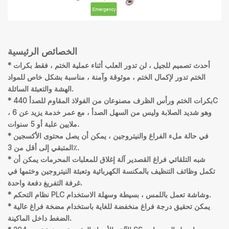
الخصائص الرئيسية
* أحدث تصميم للجيل ، لن تدور العلب أثناء عملية الختم ، فقط بكرات
الختم تدور لإكمال الختم ، موثوقة وآمنة ، مناسبة بشكل خاص للمواد
الهشة والتعبئة السائلة.
* بكرات الختم ورأس الظرف مصنوعان من الفولاذ المقاوم للصدأ 440C
، وهو شديد الصلابة وليس من السهل الصدأ ، مع عمر خدمة يزيد عن 6
ملايين علبة أو 5 سنوات.
* في حالة ملء الفراغ والنيتروجين ، يمكن أن يصل محتوى الأكسجين
المتبقي إلى أقل من 3٪.
شبه التلقائي فراغ القصدير آلة إغلاق للمعلبات المحرمات
يمكن أن
*
تكمل وظائف التنظيف بالمكنسة الكهربائية وتعبئة النيتروجين وختمها في
غرفة التفريغ دفعة واحدة.
* نظام التحكم PLC وشاشة تعمل باللمس ، بسيطة وسهلة الاستخدام.
* يمكن تحقيق درجة فراغ منخفضة للغاية باستخدام مضخة فراغ عالية
الضغط داخل الماكينة.