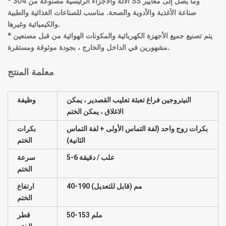
* الآلة والأجزاء الرئيسية مصنوعة من 304 SS وما يصل إلى معايير
صناعة الأغذية والأدوية والصحة. مناسب للصناعات الغذائية والطبية
والكيميائية وغيرها.
* يتم تصنيع جميع الأجهزة الكهربائية والمكونات الهوائية من قبل مصنعين
مشهورين في الداخل والخارج ، بجودة موثوقة ومستقرة.
معلمة المنتج
النيتروجين فراغ تعبئة تعليب القصدير ، يمكن
وظيفة
الاغلاق ، يمكن الختم
بكرات زوج واحد (لفة التماس الأولى + لفة التماس
بكرات
الثانية)
الختم
5-6 علب / دقيقة
سرعة
الختم
40-190 مم (قابل للتعديل)
ارتفاع
الختم
50-153 ملم
قطر