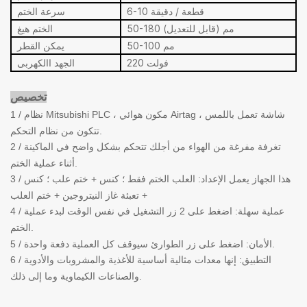
6-10 قطعة / دقيقة
سرعة الختم
50-180 مم (قابل للتعديل)
الختم هيغ
50-100 مم
يمكن القطر
220 فولت
الجهد االكهربى
تخصيص
1 / نظام Mitsubishi PLC ، مكون هوائي Airtag ، شاشة تعمل باللمس
تتكون من نظام التحكم.
2 / ت
غرفة مفرغة من الهواء من أجلك تتحكم بشكل واضح في الماكينة
أثناء عملية الختم.
3 / هذا الجهاز يعمل الإعداد: العلب الختم فقط ؛ كنس + ختم علب ؛ كنس
+ تعبئة غاز النيتروجين + ختم العلب
4 / عملية سهلة: اضغط على 2 زر التشغيل في نفس الوقت لبدء عملية
الختم.
5 / الأمان: اضغط على زر الطوارئ سيوقف كل العملية دفعة واحدة.
6 / التطبيق: إنها معدات مثالية أساسية للأغذية والمشروبات والأدوية
والصناعات الكيماوية وما إلى ذلك.