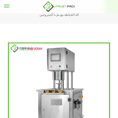
فراغ شبه التلقائي يمكن التعبئة
شبه التلقائي فراغ النيتروجين ملء وختم آلة
بيت
آلة الخياطه مع ملء النيتروجين