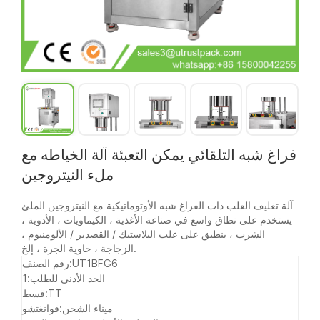
فراغ شبه التلقائي يمكن التعبئة آلة الخياطه مع
ملء النيتروجين
آلة تغليف العلب ذات الفراغ شبه الأوتوماتيكية مع النيتروجين الملئ
يستخدم على نطاق واسع في صناعة الأغذية ، الكيماويات ، الأدوية ،
الشرب ، ينطبق على علب البلاستيك / القصدير / الألومنيوم ،
الزجاجة ، حاوية الجرة ، إلخ.
UT1BFG6
رقم الصنف:
الحد الأدنى للطلب:
1
TT
قسط:
ميناء الشحن:
قوانغتشو