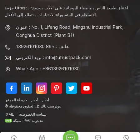
حزمة Utrust ، rاعتناق طبيعة الناس ، وإضفاء الروحانية على الآلات ، ودمج
الانسجام في البيئة. وراء الاحتياجات ، نتطلع إلى الأفعال.
عنوان : No. 1, Lifeng Road, Mingzhu Industrial Park,
Conghua District (Plant B1)
هاتف : +86 13926101030
info@utrustpack.com
بريد إلكتروني :
WhatsApp : +8613926101030
أخبار
أخبار
خريطة الموقع
© يوترست باك كل الحقوق محفوظة.
سياسة الخصوصية
|
XML
شبكة IPv6 مدعومة