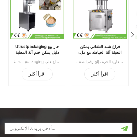
فراغ شبه التلقائي يمكن
Utrustpackaging حار بيع
التعبئة آلة الخياطه مع ملء
دليل يمكن ختم آلة المعلبة
النيتروجين
الغذاء السداده
آلة تغليف العلب ذات الفراغ شبه الأوتوماتيكية مع النيتروجين الملئ يستخدم على نطاق واسع في صناعة الأغذية ، الكيماويات ، الأدوية ، الشرب ، ينطبق على علب البلاستيك / القصدير / الألومنيوم ، الزجاجة ، حاوية الجرة ، إلخ.رقم الصنف:UT1BFG6الحد الأدنى للطلب:1قسط:TTميناء الشحن:قوانغتشوالمنطقة الأصلية:قوانغتشو، الصينمهلة:15 يوما بعد تلقي الودائع
Utrustpackaging دليل البيع الساخن للعلبة ، آلة ختم الطعام المعلب ، مناسبة لإغلاق جميع أنواع علب PET / علب الورق المركبة ، علب الصفيح أو غيرها من الحاويات المستديرة. كفاءة عالية عن طريق النقل الميكانيكي ، الهياكل البسيطة والملائمة للصيانة ، وخفيفة الوزن وسهلة التشغيل.الحد الأدنى للطلب:1قسط:تي / تميناء الشحن:قوانغتشوالمنطقة الأصلية:الصينمهلة:3-5 أيام بعد تلقي الودائع
اقرأ أكثر
اقرأ أكثر