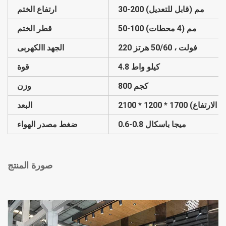
30-200 مم (قابل للتعديل)
ارتفاع الختم
50-100 مم (4 محطات)
قطر الختم
220 فولت ، 50/60 هرتز
الجهد االكهربى
4.8 كيلو واط
قوة
800 كجم
وزن
العرض * الارتفاع)
البعد
0.6-0.8 ميجا باسكال
ضغط مصدر الهواء
صورة المنتج