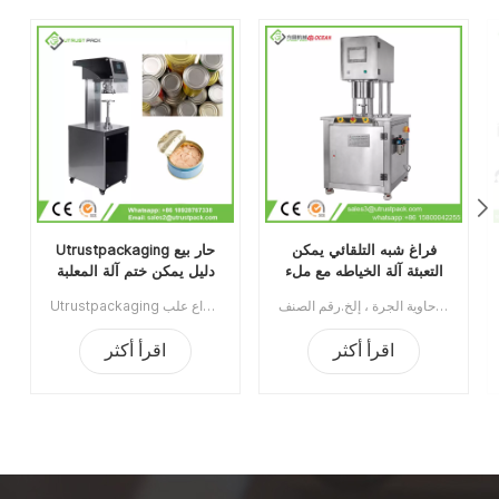
فراغ شبه التلقائي يمكن
Utrustpackaging حار بيع
التعبئة آلة الخياطه مع ملء
دليل يمكن ختم آلة المعلبة
النيتروجين
الغذاء السداده
آلة تغليف العلب ذات الفراغ شبه الأوتوماتيكية مع النيتروجين الملئ يستخدم على نطاق واسع في صناعة الأغذية ، الكيماويات ، الأدوية ، الشرب ، ينطبق على علب البلاستيك / القصدير / الألومنيوم ، الزجاجة ، حاوية الجرة ، إلخ.رقم الصنف:UT1BFG6الحد الأدنى للطلب:1قسط:TTميناء الشحن:قوانغتشوالمنطقة الأصلية:قوانغتشو، الصينمهلة:15 يوما بعد تلقي الودائع
Utrustpackaging دليل البيع الساخن للعلبة ، آلة ختم الطعام المعلب ، مناسبة لإغلاق جميع أنواع علب PET / علب الورق المركبة ، علب الصفيح أو غيرها من الحاويات المستديرة. كفاءة عالية عن طريق النقل الميكانيكي ، الهياكل البسيطة والملائمة للصيانة ، وخفيفة الوزن وسهلة التشغيل.الحد الأدنى للطلب:1قسط:تي / تميناء الشحن:قوانغتشوالمنطقة الأصلية:الصينمهلة:3-5 أيام بعد تلقي الودائع
اقرأ أكثر
اقرأ أكثر