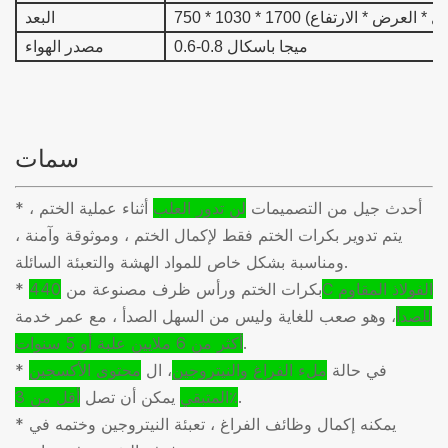
1700 مم (الطول * العرض * الارتفاع)
البعد
0.6-0.8 ميجا باسكال
مصدر الهواء
سمات
* أحدث جيل من التصميمات
لن تدور العلب
أثناء عملية الختم ،
يتم تدوير بكرات الختم فقط لإكمال الختم ، وموثوقة وآمنة ،
ومناسبة بشكل خاص للمواد الهشة والتعبئة السائلة.
* بكرات الختم ورأس ظرف مصنوعة من
440C الفولاذ المقاوم
للصدأ
، وهو صعب للغاية وليس من السهل الصدأ ، مع عمر خدمة
.
أكثر من 6 ملايين علبة أو 5 سنوات
* في حالة
ملء الفراغ والنيتروجين
، ال
محتوى الأكسجين
.
أقل من 3٪
المتبقي
يمكن أن تصل
* يمكنه إكمال وظائف الفراغ ، تعبئة النيتروجين وختمه في