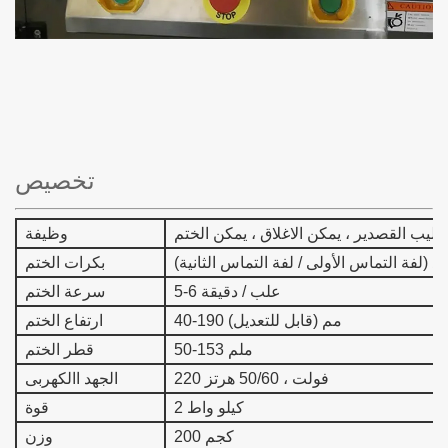
تخصيص
تعليب القصدير ، يمكن الاغلاق ، يمكن الختم
وظيفة
 (لفة التماس الأولى / لفة التماس الثانية)
بكرات الختم
5-6 علب / دقيقة
سرعة الختم
40-190 مم (قابل للتعديل)
ارتفاع الختم
50-153 ملم
قطر الختم
220 فولت ، 50/60 هرتز
الجهد االكهربى
2 كيلو واط
قوة
200 كجم
وزن