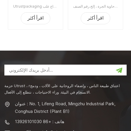
النيتروجين
الغذاء السداده
آلة تغليف العلب ذات الفراغ شبه الأوتوماتيكية مع النيتروجين الملئ يستخدم على نطاق واسع في صناعة الأغذية ، الكيماويات ، الأدوية ، الشرب ، ينطبق على علب البلاستيك / القصدير / الألومنيوم ، الزجاجة ، حاوية الجرة ، إلخ.رقم الصنف:UT1BFG6الحد الأدنى للطلب:1قسط:TTميناء الشحن:قوانغتشوالمنطقة الأصلية:قوانغتشو، الصينمهلة:15 يوما بعد تلقي الودائع
Utrustpackaging دليل البيع الساخن للعلبة ، آلة ختم الطعام المعلب ، مناسبة لإغلاق جميع أنواع علب PET / علب الورق المركبة ، علب الصفيح أو غيرها من الحاويات المستديرة. كفاءة عالية عن طريق النقل الميكانيكي ، الهياكل البسيطة والملائمة للصيانة ، وخفيفة الوزن وسهلة التشغيل.الحد الأدنى للطلب:1قسط:تي / تميناء الشحن:قوانغتشوالمنطقة الأصلية:الصينمهلة:3-5 أيام بعد تلقي الودائع
اقرأ أكثر
اقرأ أكثر
حزمة Utrust ، rاعتناق طبيعة الناس ، وإضفاء الروحانية على الآلات ، ودمج
الانسجام في البيئة. وراء الاحتياجات ، نتطلع إلى الأفعال.
عنوان : No. 1, Lifeng Road, Mingzhu Industrial Park,
Conghua District (Plant B1)
هاتف : +86 13926101030