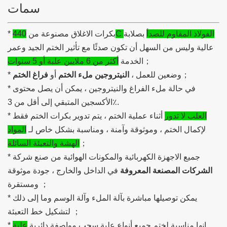
سمات
440C الفولاذ المقاوم للصدأ
بصلابة
* بكرات الاغلاق مصنوعة من
عالية وليس من السهل أن تكون صدئًا مع تأثير الختم الجيد وعمر
；
الخدمة
أكثر من 6 ملايين علبة أو 5 سنوات
；
* وضعين للعمل ،
النيتروجين ملء الختم
أو
فراغ الختم
* في حالة ملء الفراغ والنيتروجين ، يمكن أن يصل محتوى
الأكسجين المتبقي إلى أقل من 3٪.
العلب لا تدور
أثناء عملية الختم ، يتم تدوير بكرات الختم فقط
*
لإكمال الختم ، وموثوقة وآمنة ، ومناسبة بشكل خاص لـ
المواد
；
الهشة والتعبئة السائلة
* جميع الاجهزة الكهربائية والمكونات الهوائية من صنع شركة
الشركات المصنعة المعروفة
في الداخل والخارج ، جودة موثوقة
ومستقرة ；
* يمكن توصيلها مباشرة بآلة الملء وآلة الوسم وما إلى ذلك
لتشكيل خط التعبئة ；
* إنها مناسبة لختم جميع أنواع علبة سحب مواصفة دائرية
علبة