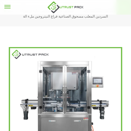
التلقائي بالكامل الطماطم الغذاء
التلقائي فراغ النيتروجين ملء وختم آلة
بيت
السردين المعلب مسحوق الصناعية فراغ النيتروجين ملء آلة