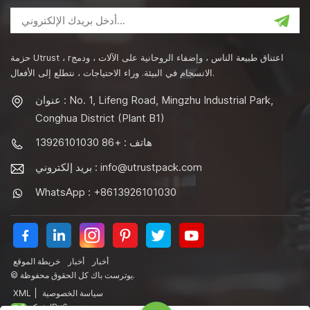
حزمة Utrust ، rاعتناق طبيعة الناس ، وإضفاء الروحانية على الآلات ، ودمج
الانسجام في البيئة. وراء الاحتياجات ، نتطلع إلى الأفعال.
عنوان : No. 1, Lifeng Road, Mingzhu Industrial Park,
Conghua District (Plant B1)
هاتف : +86 13926101030
info@utrustpack.com
بريد إلكتروني :
WhatsApp : +8613926101030
أخبار
أخبار
خريطة الموقع
© يوترست باك كل الحقوق محفوظة.
سياسة الخصوصية
|
XML
شبكة IPv6 مدعومة