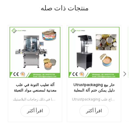
منتجات ذات صله
Utrustpackaging حار بيع
آلة تعليب التونة في علب
دليل يمكن ختم آلة المعلبة
معدنية لمصنعي مواد التعبئة
الغذاء السداده
والتغليف الغذائية
Utrustpackaging دليل البيع الساخن للعلبة ، آلة ختم الطعام المعلب ، مناسبة لإغلاق جميع أنواع علب PET / علب الورق المركبة ، علب الصفيح أو غيرها من الحاويات المستديرة. كفاءة عالية عن طريق النقل الميكانيكي ، الهياكل البسيطة والملائمة للصيانة ، وخفيفة الوزن وسهلة التشغيل.الحد الأدنى للطلب:1قسط:تي / تميناء الشحن:قوانغتشوالمنطقة الأصلية:الصينمهلة:3-5 أيام بعد تلقي الودائع
آلة تعليب التونة في علب الصفيح لمصنعي مواد التعبئة والتغليف الغذائية مناسبة لإغلاق مختلف العلب المستديرة بما في ذلك زجاجات البلاستيك PET، وعلب الصفيح، وعلب الألومنيوم، والعلب الورقية، وما إلى ذلك.بفضل تصميمها المحلي الحاصل على براءة اختراع وهيكل بكرة الختم، يمكن أن تصل سرعتها الثابتة إلى 60 علبة في الدقيقة مع استهلاك أقل للطاقة. رقم الصنف: UT1AFG2الحد الأدنى للطلب: 1طريقة الدفع: تحويل مصرفيميناء الشحن: قوانغتشوالمنطقة الأصلية: قوانغتشو، الصينمدة التسليم: 10 أيام بعد استلام الدفعة المقدمة
اقرأ أكثر
اقرأ أكثر