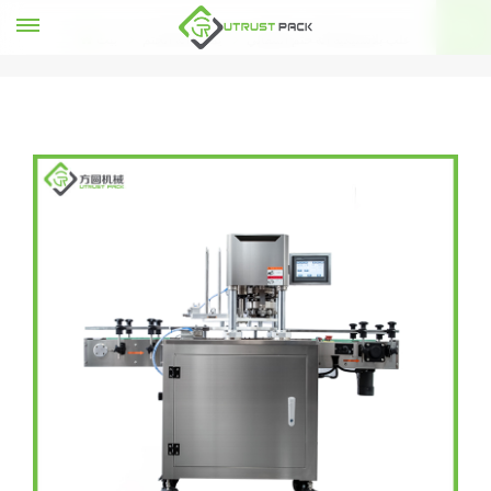
علب بلاستيكية آلة ختم التلقائي
يمكن آلة الختم
بيت