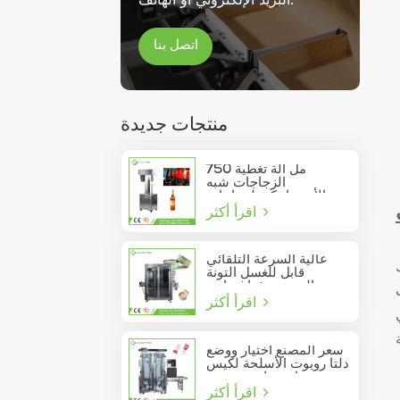
اتصل بنا
منتجات جديدة
750 مل آلة تغطية
الزجاجات شبه
الأوتوماتيكية لزجاجات
اقرأ أكثر
النبيذ الزجاجية
عالية السرعة التلقائي
قابل للغسل التونة
السردين فراغ حاوية
اقرأ أكثر
المأكولات البحرية القصدير
يمكن السدادة
سعر المصنع اختيار ووضع
دلتا روبوت الأسلحة لكيس
عصا تتحرك في مربع
اقرأ أكثر