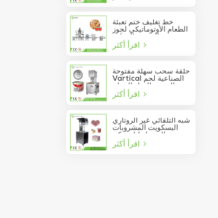
خط تغليف ختم تعبئة
الطعام الأوتوماتيكي لجوز
الصنوبر المعلب
اقرأ أكثر
حلقة سحب سهلة مفتوحة
Vartical الصناعية لحم
الخنزير الغداء الدجاج
اقرأ أكثر
صدور اللحوم الغذاء يمكن
فراغ آلة ختم
شبه التلقائي غير الروتاري
البسكويت المشروبات
عصير الصودا دليل يمكن
اقرأ أكثر
السدادة