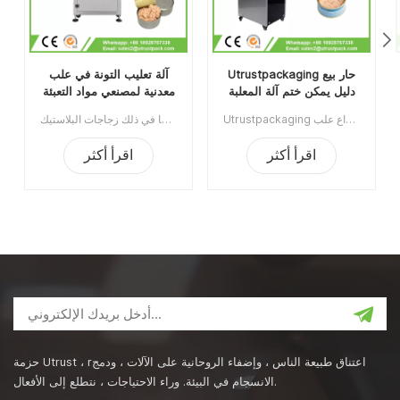
Utrustpackaging حار بيع
آلة تعليب التونة في علب
دليل يمكن ختم آلة المعلبة
معدنية لمصنعي مواد التعبئة
الغذاء السداده
والتغليف الغذائية
Utrustpackaging دليل البيع الساخن للعلبة ، آلة ختم الطعام المعلب ، مناسبة لإغلاق جميع أنواع علب PET / علب الورق المركبة ، علب الصفيح أو غيرها من الحاويات المستديرة. كفاءة عالية عن طريق النقل الميكانيكي ، الهياكل البسيطة والملائمة للصيانة ، وخفيفة الوزن وسهلة التشغيل.الحد الأدنى للطلب:1قسط:تي / تميناء الشحن:قوانغتشوالمنطقة الأصلية:الصينمهلة:3-5 أيام بعد تلقي الودائع
آلة تعليب التونة في علب الصفيح لمصنعي مواد التعبئة والتغليف الغذائية مناسبة لإغلاق مختلف العلب المستديرة بما في ذلك زجاجات البلاستيك PET، وعلب الصفيح، وعلب الألومنيوم، والعلب الورقية، وما إلى ذلك.بفضل تصميمها المحلي الحاصل على براءة اختراع وهيكل بكرة الختم، يمكن أن تصل سرعتها الثابتة إلى 60 علبة في الدقيقة مع استهلاك أقل للطاقة. رقم الصنف: UT1AFG2الحد الأدنى للطلب: 1طريقة الدفع: تحويل مصرفيميناء الشحن: قوانغتشوالمنطقة الأصلية: قوانغتشو، الصينمدة التسليم: 10 أيام بعد استلام الدفعة المقدمة
اقرأ أكثر
اقرأ أكثر
حزمة Utrust ، rاعتناق طبيعة الناس ، وإضفاء الروحانية على الآلات ، ودمج
الانسجام في البيئة. وراء الاحتياجات ، نتطلع إلى الأفعال.