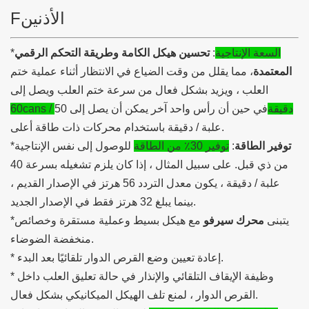
الأذنين
F
السعة الإنتاجية
:
تحسين هيكل الكامة وطريقة التحكم الرقمي
*
المعتمدة
، مما يقلل من وقت الضياع في الانتظار أثناء عملية ختم
العلب ، ويزيد بشكل فعال من سرعة ختم العلب ويصل إلى
60cans / دقيقة
في حين أن رأس واحد آخر يمكن أن يصل إلى 50
علبة / دقيقة باستخدام محركات ذات طاقة أعلى.
توفير الطاقة
:
توفير 30٪ من الطاقة
للوصول إلى نفس الإنتاجية
*
من ذي قبل. على سبيل المثال ، إذا كان يلزم تشغيله بسرعة 40
علبة / دقيقة ، يكون معدل التردد 56 هرتز في الإصدار القديم ،
بينما يبلغ 32 هرتز فقط في الإصدار الجديد.
*يتبنى
محرك سيرفو
مع هيكل بسيط وعملية مستقرة وخصائص
منخفضة الضوضاء.
* إعادة تعيين وضع القرص الدوار تلقائيًا بعد البدء.
* وظيفة الإيقاف التلقائي والإنذار في حالة تعليق العلب داخل
القرص الدوار ، لمنع تلف الهيكل الميكانيكي بشكل فعال.