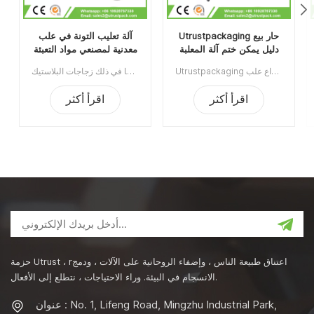
Utrustpackaging حار بيع
آلة تعليب التونة في علب
دليل يمكن ختم آلة المعلبة
معدنية لمصنعي مواد التعبئة
الغذاء السداده
والتغليف الغذائية
Utrustpackaging دليل البيع الساخن للعلبة ، آلة ختم الطعام المعلب ، مناسبة لإغلاق جميع أنواع علب PET / علب الورق المركبة ، علب الصفيح أو غيرها من الحاويات المستديرة. كفاءة عالية عن طريق النقل الميكانيكي ، الهياكل البسيطة والملائمة للصيانة ، وخفيفة الوزن وسهلة التشغيل.الحد الأدنى للطلب:1قسط:تي / تميناء الشحن:قوانغتشوالمنطقة الأصلية:الصينمهلة:3-5 أيام بعد تلقي الودائع
آلة تعليب التونة في علب الصفيح لمصنعي مواد التعبئة والتغليف الغذائية مناسبة لإغلاق مختلف العلب المستديرة بما في ذلك زجاجات البلاستيك PET، وعلب الصفيح، وعلب الألومنيوم، والعلب الورقية، وما إلى ذلك.بفضل تصميمها المحلي الحاصل على براءة اختراع وهيكل بكرة الختم، يمكن أن تصل سرعتها الثابتة إلى 60 علبة في الدقيقة مع استهلاك أقل للطاقة. رقم الصنف: UT1AFG2الحد الأدنى للطلب: 1طريقة الدفع: تحويل مصرفيميناء الشحن: قوانغتشوالمنطقة الأصلية: قوانغتشو، الصينمدة التسليم: 10 أيام بعد استلام الدفعة المقدمة
اقرأ أكثر
اقرأ أكثر
حزمة Utrust ، rاعتناق طبيعة الناس ، وإضفاء الروحانية على الآلات ، ودمج
الانسجام في البيئة. وراء الاحتياجات ، نتطلع إلى الأفعال.
عنوان : No. 1, Lifeng Road, Mingzhu Industrial Park,