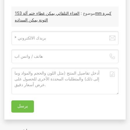
موضوع :
الغذاء التلقائي يمكن غطاء ختم آلة 153mm كبيرة
التونة يمكن السداده
يرسل