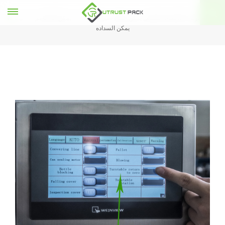
الغذاء التلقائي يمكن غطاء ختم آلة 153mm كبيرة التونة
يمكن آلة الختم
بيت
يمكن السداده