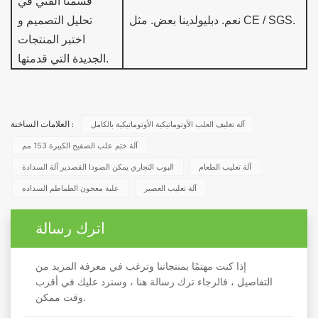
قسمنا الفني في
لدينا بعض. مثل CE / SGS.
نعم. دبليو
تحليل التصميم و
اختبر المنتجات
الجديدة التي قدمتها.
آلة تغليف العلب الأوتوماتيكية الأوتوماتيكية بالكامل
العلامات الساخنة :
آلة ختم علب الصفيح الكبيرة 153 مم
آلة تعليب الطعام
البوب ​​التجاري يمكن الصودا القصدير آلة السدادة
آلة تعليب العصير
علبة معجون الطماطم السداده
اترك رسالة
إذا كنت مهتمًا بمنتجاتنا وترغب في معرفة المزيد من
التفاصيل ، فالرجاء ترك رسالة هنا ، وسنرد عليك في أقرب
وقت ممكن.