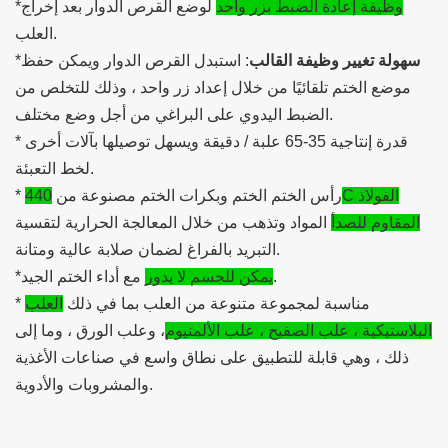
وظيفة إعادة الضبط بزر واحد
لوضع القرص الدوار بعد إخراج
*
العلب.
سهولة تغيير وظيفة القالب
: استبدل القرص الدوار ويمكن حفظ
*
موضع الختم تلقائيًا من خلال إعداد زر واحد ، وذلك للتخلص من
الضبط اليدوي على البراغي من أجل وضع مختلف.
* قدرة إنتاجية 35-65 علبة / دقيقة ويسهل توصيلها بآلات أخرى
لخط التعبئة.
* رأس الختم الختم وبكرات الختم مصنوعة من
440C الفولاذ
المقاوم للصدأ
المواد وتذهب من خلال المعالجة الحرارية لتقسية
التبريد بالفراغ لضمان صلابة عالية ومتانة.
مع أداء الختم الجيد.
يمكن للجسم لا يدور
*
* مناسبة لمجموعة متنوعة من العلب بما في ذلك
العلب
البلاستيكية ، علب الصفيح ، علب الألمنيوم
، وعلب الورق ، وما إلى
ذلك ، وهي قابلة للتطبيق على نطاق واسع في صناعات الأغذية
والمشروبات والأدوية.