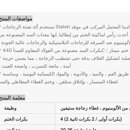
مواصفات المنتج
* تستخدم آلة تعبئة الزجاجات Stelvin شبه الأوتوماتيكية طريقة ختم بأرب
حدث رأس لماكينة الختم من إيطاليا. إنها معدات السد المصنوعة من
لألومنيوم ضد السرقة للزجاجات البلاستيكية والزجاجات عالية الجودة ؛
مة للصدأ وأداء ختم ممتاز ؛
* تم تجهيز كل رأس سدادة بعدة بكرات فولاذية صلبة لتشكيل الغلاف بد
آمنة ، مانعة للتسرب ، واضحة للعبث ؛
* يستخدم على نطاق واسع في السوائل عن طريق الفم ، والنبيذ ، والأدوية 
لغطاء المسمار ، وإغلاق ستلفن ، وختم الغطاء المطاطي والسد.
معلمة المنتج
من الألومنيوم ، غطاء زجاجة ستيفين
وظيفة
4 (2 بكرات أولى / 2 بكرات ثانية)
بكرات الختم