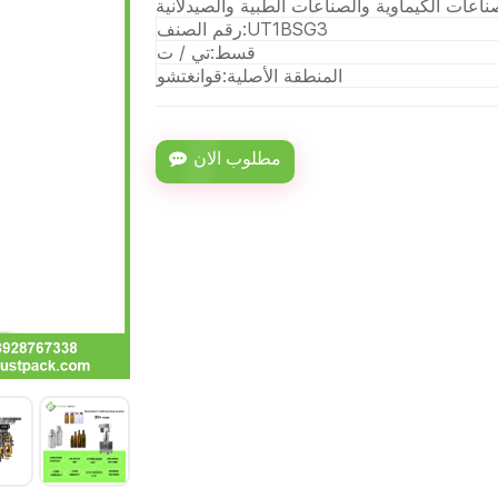
UT1BSG3
رقم الصنف:
قسط:
تي / ت
المنطقة الأصلية:
قوانغتشو
مطلوب الان