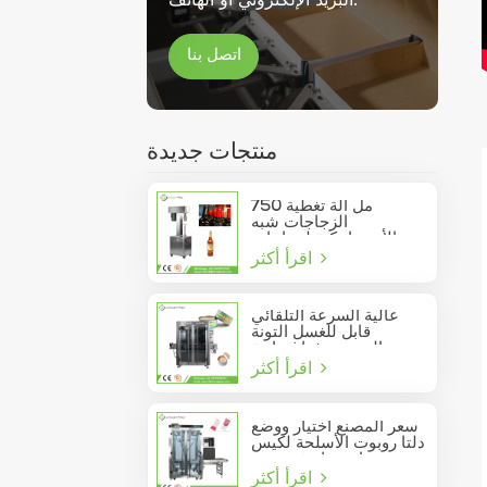
اتصل بنا
منتجات جديدة
750 مل آلة تغطية
الزجاجات شبه
الأوتوماتيكية لزجاجات
اقرأ أكثر
النبيذ الزجاجية
عالية السرعة التلقائي
قابل للغسل التونة
السردين فراغ حاوية
اقرأ أكثر
المأكولات البحرية القصدير
يمكن السدادة
سعر المصنع اختيار ووضع
دلتا روبوت الأسلحة لكيس
عصا تتحرك في مربع
اقرأ أكثر