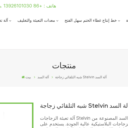
هاتف : +86 13926101030
ة
خط إنتاج غطاء الختم سهل الفتح
معدات التعبئة والتغليف
آلة ت
منتجات
شبه التلقائي زجاجة Stelvin آلة السد
آلة السد
بيت
 التلقائي زجاجة Stelvin آلة السد
آلة تعبئة الزجاجات Stelvin شبه الأوتوماتيكية هي عبارة عن معدات السد المصنوعة من
زجاجات البلاستيكية عالية الجودة. يستخدم على