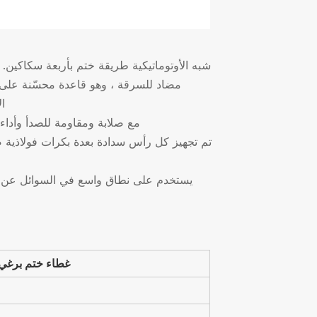
مضاد للسرقة ، وهو قاعدة محسّنة على أ
ا
* بكرات السد مصنوعة من الفولاذ المقاوم للصدأ 440C مع صلابة ومقاو
غطاء ختم برغي 