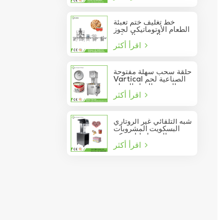
خط تغليف ختم تعبئة
الطعام الأوتوماتيكي لجوز
الصنوبر المعلب
اقرأ أكثر
حلقة سحب سهلة مفتوحة
Vartical الصناعية لحم
الخنزير الغداء الدجاج
اقرأ أكثر
صدور اللحوم الغذاء يمكن
فراغ آلة ختم
شبه التلقائي غير الروتاري
البسكويت المشروبات
عصير الصودا دليل يمكن
اقرأ أكثر
السدادة