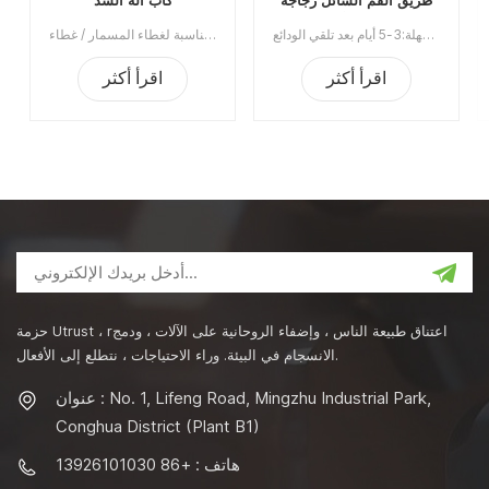
طريق الفم السائل زجاجة
كاب آلة السد
غطاء زجاجة آلة السد
إن آلة وضع غطاء الزجاجات الشفوية من الشركة المصنعة هي عبارة عن معدات السد المصنوعة من الألومنيوم ضد السرقة للزجاجات البلاستيكية عالية الجودة والزجاجات الزجاجية. يستخدم على نطاق واسع في صناعة المواد الغذائية والصناعات الكيماوية والصناعات الطبية والصيدلانية.الحد الأدنى للطلب:1قسط:تي / تميناء الشحن:قوانغتشوالمنطقة الأصلية:الصينمهلة:3-5 أيام بعد تلقي الودائع
آلة تغطية الغطاء اللولبي اليدوي مناسبة لغطاء المسمار / غطاء Ropp / ختم غطاء العقص على الزجاجة / الزجاجة البلاستيكية. يستخدم على نطاق واسع في صناعات النبيذ والشراب والسائل الفموي ومبيدات الآفات.رقم الصنف:UT1BSG4سعر:1540نطاق السعر:4 ~ 5/1360 دولارًانطاق السعر:2 ~ 3/1430 دولارالحد الأدنى للطلب:1قسط:TTميناء الشحن:قوانغتشوالمنطقة الأصلية:قوانغتشو، الصينمهلة:15 يوما بعد تلقي الودائع
اقرأ أكثر
اقرأ أكثر
حزمة Utrust ، rاعتناق طبيعة الناس ، وإضفاء الروحانية على الآلات ، ودمج
الانسجام في البيئة. وراء الاحتياجات ، نتطلع إلى الأفعال.
عنوان : No. 1, Lifeng Road, Mingzhu Industrial Park,
Conghua District (Plant B1)
هاتف : +86 13926101030