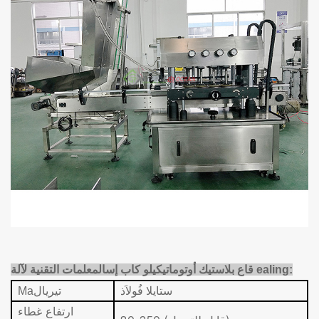
المعلمات التقنية لآلة ealing:
قاع بلاستيك أوتوماتيكي
لو كاب إس
ستاي
لا
فُولاَذ
تيريال
Ma
ارتفاع غطاء