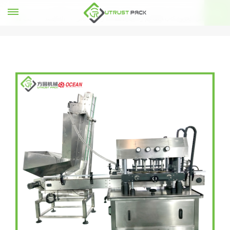
التلقائي العروة كاب الطاعم زجاجة السد آلة زجاجة كابر
آلة السد
بيت