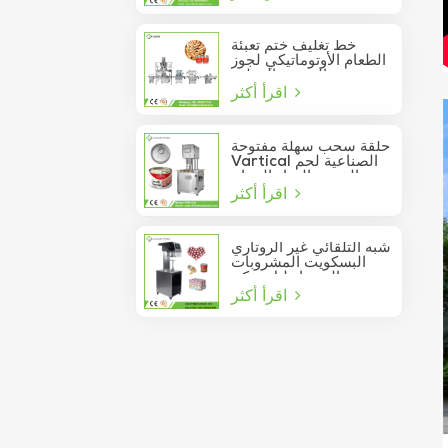
خط تغليف ختم تعبئة
الطعام الأوتوماتيكي لجوز
الصنوبر المعلب
اقرأ أكثر
حلقة سحب سهلة مفتوحة
Vartical الصناعية لحم
الخنزير الغداء الدجاج
اقرأ أكثر
صدور اللحوم الغذاء يمكن
فراغ آلة ختم
شبه التلقائي غير الروتاري
البسكويت المشروبات
عصير الصودا دليل يمكن
اقرأ أكثر
السدادة