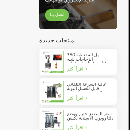
اتصل بنا
منتجات جديدة
750 مل آلة تغطية
الزجاجات شبه
الأوتوماتيكية لزجاجات
اقرأ أكثر
النبيذ الزجاجية
عالية السرعة التلقائي
قابل للغسل التونة
السردين فراغ حاوية
اقرأ أكثر
المأكولات البحرية القصدير
يمكن السدادة
سعر المصنع اختيار ووضع
دلتا روبوت الأسلحة لكيس
عصا تتحرك في مربع
اقرأ أكثر