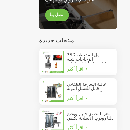
اتصل بنا
منتجات جديدة
750 مل آلة تغطية
الزجاجات شبه
الأوتوماتيكية لزجاجات
اقرأ أكثر
النبيذ الزجاجية
عالية السرعة التلقائي
قابل للغسل التونة
السردين فراغ حاوية
اقرأ أكثر
المأكولات البحرية القصدير
يمكن السدادة
سعر المصنع اختيار ووضع
دلتا روبوت الأسلحة لكيس
عصا تتحرك في مربع
اقرأ أكثر