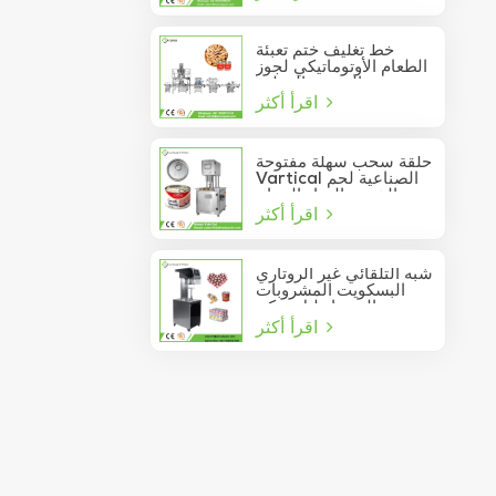
خط تغليف ختم تعبئة
الطعام الأوتوماتيكي لجوز
الصنوبر المعلب
اقرأ أكثر
حلقة سحب سهلة مفتوحة
Vartical الصناعية لحم
الخنزير الغداء الدجاج
اقرأ أكثر
صدور اللحوم الغذاء يمكن
فراغ آلة ختم
شبه التلقائي غير الروتاري
البسكويت المشروبات
عصير الصودا دليل يمكن
اقرأ أكثر
السدادة