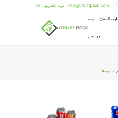
info@utrustpack.com
بريد إلكتروني :
غليف المفتاح
بيت
من نحن
م
بيت