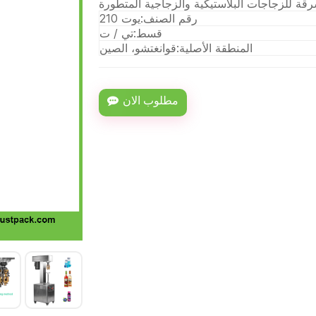
رقم الصنف:
يوت 210
قسط:
تي / ت
المنطقة الأصلية:
قوانغتشو، الصين
مطلوب الان