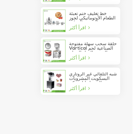
خط تغليف ختم تعبئة
الطعام الأوتوماتيكي لجوز
الصنوبر المعلب
اقرأ أكثر
حلقة سحب سهلة مفتوحة
Vartical الصناعية لحم
الخنزير الغداء الدجاج
اقرأ أكثر
صدور اللحوم الغذاء يمكن
فراغ آلة ختم
شبه التلقائي غير الروتاري
البسكويت المشروبات
عصير الصودا دليل يمكن
اقرأ أكثر
السدادة