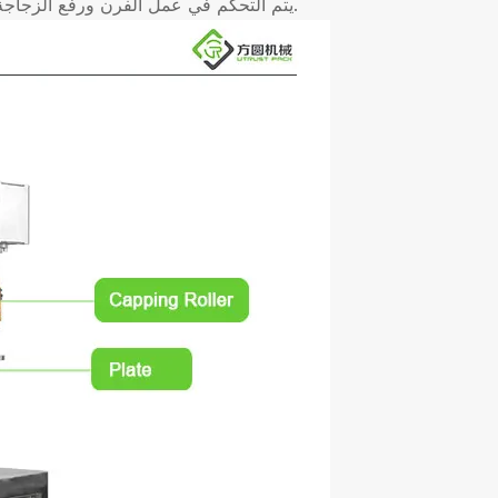
7. يتم التحكم في عمل الفرن ورفع الزجاجة بواسطة حدبات ميكانيكية ، مما يضمن التشغيل المستقر والموثوق.