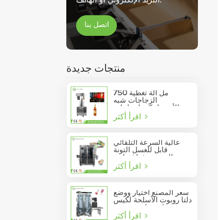
اتصل بنا
منتجات جديدة
750 مل آلة تغطية
الزجاجات شبه
الأوتوماتيكية لزجاجات
اقرأ أكثر
النبيذ الزجاجية
عالية السرعة التلقائي
قابل للغسل التونة
السردين فراغ حاوية
اقرأ أكثر
المأكولات البحرية القصدير
يمكن السدادة
سعر المصنع اختيار ووضع
دلتا روبوت الأسلحة لكيس
عصا تتحرك في مربع
اقرأ أكثر