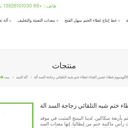
هاتف : +86 13926101030
ة
خط إنتاج غطاء الختم سهل الفتح
معدات التعبئة والتغليف
آلة ت
منتجات
الألومنيوم غطاء عصير الغذاء غطاء ختم شبه التلقائي زجاجة السد آلة
آلة السد
بيت
اء ختم شبه التلقائي زجاجة السد آلة
م بأربعة سكاكين. لدينا البيننج المثبت في موقد
 رأس ماكينة ختم من إيطاليا. إنها معدات السد