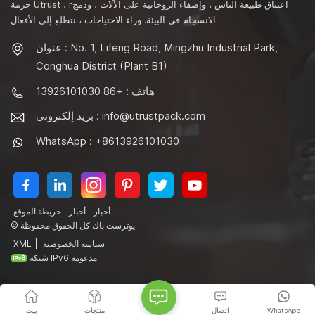
حزمة Utrust ، rاعتناق طبيعة الناس ، وإضفاء الروحانية على الآلات ، ودمج
الانسجام في البيئة. وراء الاحتياجات ، نتطلع إلى الأفعال.
عنوان : No. 1, Lifeng Road, Mingzhu Industrial Park,
Conghua District (Plant B1)
هاتف : +86 13926101030
info@utrustpack.com
بريد إلكتروني :
WhatsApp : +8613926101030
أخبار
أخبار
خريطة الموقع
© يوترست باك كل الحقوق محفوظة.
سياسة الخصوصية
|
XML
شبكة IPv6 مدعومة
WhatsApp
اتصال
منتجات
بيت