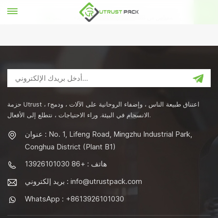
مقياس من 100+البلدان &5000+ العملاء
بيت
حزمة Utrust ، rاعتناق طبيعة الناس ، وإضفاء الروحانية على الآلات ، ودمج
الانسجام في البيئة. وراء الاحتياجات ، نتطلع إلى الأفعال.
عنوان : No. 1, Lifeng Road, Mingzhu Industrial Park,
Conghua District (Plant B1)
هاتف : +86 13926101030
info@utrustpack.com
بريد إلكتروني :
WhatsApp : +8613926101030