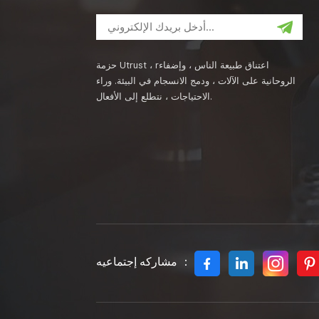
حزمة Utrust ، rاعتناق طبيعة الناس ، وإضفاء
الروحانية على الآلات ، ودمج الانسجام في البيئة. وراء
الاحتياجات ، نتطلع إلى الأفعال.
مشاركه إجتماعيه ：