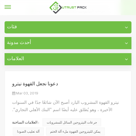
جرعات النيتروجين السائل للمشروبات
بيت
فئات
أحدث مدونة
العلامات
دعونا نجعل القهوة نيترو
Mar 03, 2019
نيترو القهوة المشروب البارد أصبح الآن شائعًا جدًا في السنوات
الأخيرة ، وهو يُطلق عليه أيضًا اسم "البنك الأهلي التجاري".
سيكون طعمًا أكثر ثراءً وأقل حموضة - أقل حمضية من القهوة
جرعات النيتروجين السائل للمشروبات
العلامات الساخنة :
الساخنة نظرًا لأن الحبوب غارقة لساعات (أو حتى أيام). كيفية
جعل نيترو القهوة ؟ كما نعلم ، فإن غ...
يمكن للنيتروجين القهوة ملء آلة الختم
آلة تعليب الصودا