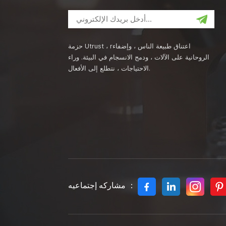
حزمة Utrust ، rاعتناق طبيعة الناس ، وإضفاء
الروحانية على الآلات ، ودمج الانسجام في البيئة. وراء
الاحتياجات ، نتطلع إلى الأفعال.
مشاركه إجتماعيه ：