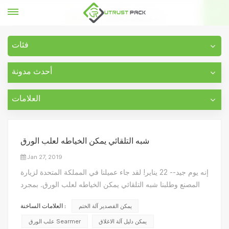
يمكن القصدير آلة الختم
بيت
فئات
أحدث مدونة
العلامات
شبه التلقائي يمكن الخياطه لعلب الورق
Jan 27, 2019
إنه يوم جيد-- 22 يناير! لقد جاء عميلنا في المملكة المتحدة لزيارة
المصنع وطلبنا شبه التلقائي يمكن الخياطه لعلب الورق. بمجرد
أن يلتقط عملائنا عينة العلب الورقية الجاهزة ، فإنهم يمدون الثناء
يمكن القصدير آلة الختم
العلامات الساخنة :
على موقعنا علب آلة الاغلاق . يمكن للعينات أن تمر جميعها من
خلال اختبار الختم بأداء مقاو...
يمكن دليل آلة الاغلاق
علب الورق Searmer