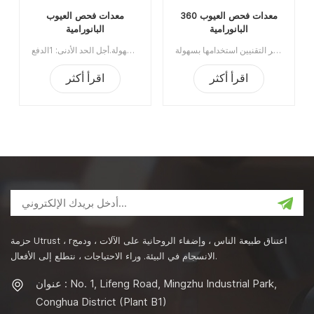
360 معدات فحص العيوب
معدات فحص العيوب
البانورامية
البانورامية
معدات متقدمة لفحص العيوب لتغليف المواد الغذائية الشفافة، مع براءات الاختراع الوطنية. يتجنب الفحص متعدد الاتجاهات الزوايا الميتة، مما يضمن الحصول على نتائج دقيقة وفعالة. يكتشف نظام رؤية الكمبيوتر القائم على التعلم العميق الأشياء والعيوب والأضرار السطحية بمعدل تسرب أقل من 0.01%. تتيح الواجهة سهلة الاستخدام للمشغلين غير التقنيين استخدامها بسهولة.
العيوب البانورامية معدات الفحص تستخدم بشكل أساسي لفحص جودة الأغذية باستخدام عبوات شفافة. تتميز هذه المعدات بتكنولوجيا متقدمة وتصميم فريد ، وقد حصلت على براءات اختراع وطنية. فيما يتعلق بتصميم الآلية ، يمكن فحص المواد من جميع الاتجاهات في نفس الوقت ، مما يؤدي بشكل فعال إلى تجنب الزوايا الميتة للتفتيش أو عمليات التفتيش الفائتة الناتجة عن الأجسام الغريبة المنقولة ، وذلك لضمان نتائج فحص فعالة ودقيقة. فيما يتعلق بتقنية الكشف ، فإن نظام الرؤية الحاسوبية القائم على خوارزمية التعلم العميق لديه قدرة ودقة ممتازة في الكشف ، ومعدل التسرب أقل من 0.01٪. يمكنه تحديد جميع المشكلات ذات الصلة وتنبيهها في الوقت المناسب ، مثل الأشياء والعيوب وتلف السطح ، وما إلى ذلك ، لضمان جودة وسلامة طعامك. بالإضافة إلى ذلك ، تتميز أجهزتنا بواجهة تشغيل سهلة الاستخدام وتحليل نتائج بديهية ، حتى المشغلين الذين ليس لديهم خلفية تقنية مهنية يمكنهم استخدامها بسهولة.أجل الحد الأدنى: 1الدفع: T / Tميناء الشحن: قوانغتشوالمنطقة الأصلية: الصينالمهلة الزمنية: 30 يوما بعد تلقي الودائع وختم
اقرأ أكثر
اقرأ أكثر
حزمة Utrust ، rاعتناق طبيعة الناس ، وإضفاء الروحانية على الآلات ، ودمج
الانسجام في البيئة. وراء الاحتياجات ، نتطلع إلى الأفعال.
عنوان : No. 1, Lifeng Road, Mingzhu Industrial Park,
Conghua District (Plant B1)