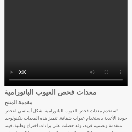
معدات فحص العيوب البانورامية
مقدمة المنتج
تُستخدم معدات فحص العيوب البانورامية بشكل أساسي لفحص
جودة الأغذية باستخدام عبوات شفافة. تتميز هذه المعدات بتكنولوجيا
متقدمة وتصميم فريد، وقد حصلت على براءات اختراع وطنية. فيما