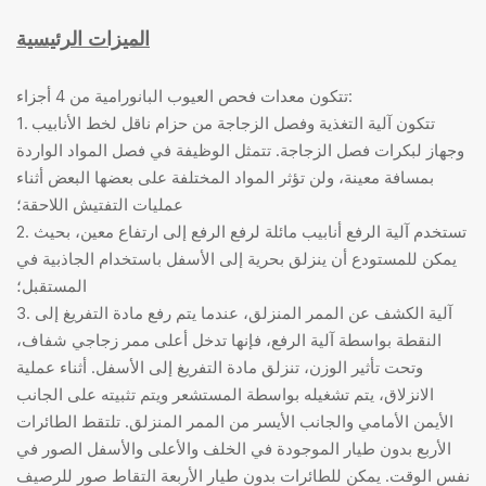
الميزات الرئيسية
تتكون معدات فحص العيوب البانورامية من 4 أجزاء:
1. تتكون آلية التغذية وفصل الزجاجة من حزام ناقل لخط الأنابيب
وجهاز لبكرات فصل الزجاجة. تتمثل الوظيفة في فصل المواد الواردة
بمسافة معينة، ولن تؤثر المواد المختلفة على بعضها البعض أثناء
عمليات التفتيش اللاحقة؛
2. تستخدم آلية الرفع أنابيب مائلة لرفع الرفع إلى ارتفاع معين، بحيث
يمكن للمستودع أن ينزلق بحرية إلى الأسفل باستخدام الجاذبية في
المستقبل؛
3. آلية الكشف عن الممر المنزلق، عندما يتم رفع مادة التفريغ إلى
النقطة بواسطة آلية الرفع، فإنها تدخل أعلى ممر زجاجي شفاف،
وتحت تأثير الوزن، تنزلق مادة التفريغ إلى الأسفل. أثناء عملية
الانزلاق، يتم تشغيله بواسطة المستشعر ويتم تثبيته على الجانب
الأيمن الأمامي والجانب الأيسر من الممر المنزلق. تلتقط الطائرات
الأربع بدون طيار الموجودة في الخلف والأعلى والأسفل الصور في
نفس الوقت. يمكن للطائرات بدون طيار الأربعة التقاط صور للرصيف