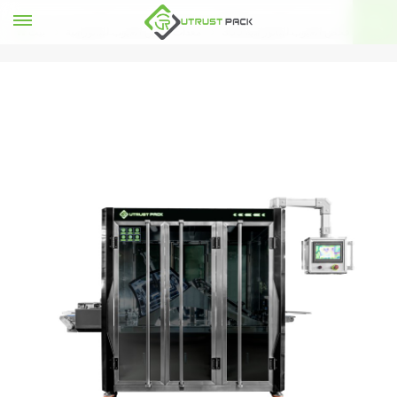
360 معدات فحص العيوب البانورامية
معدات فحص العيوب البانورامية
بيت