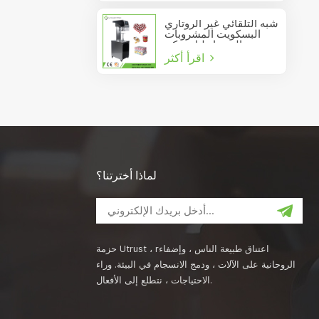
شبه التلقائي غير الروتاري
البسكويت المشروبات
عصير الصودا دليل يمكن
اقرأ أكثر
السدادة
لماذا أخترتنا؟
حزمة Utrust ، rاعتناق طبيعة الناس ، وإضفاء
الروحانية على الآلات ، ودمج الانسجام في البيئة. وراء
الاحتياجات ، نتطلع إلى الأفعال.