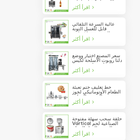
الأوتوماتيكية لزجاجات
اقرأ أكثر
النبيذ الزجاجية
عالية السرعة التلقائي
قابل للغسل التونة
السردين فراغ حاوية
اقرأ أكثر
المأكولات البحرية القصدير
يمكن السدادة
سعر المصنع اختيار ووضع
دلتا روبوت الأسلحة لكيس
عصا تتحرك في مربع
اقرأ أكثر
خط تغليف ختم تعبئة
الطعام الأوتوماتيكي لجوز
الصنوبر المعلب
اقرأ أكثر
حلقة سحب سهلة مفتوحة
Vartical الصناعية لحم
الخنزير الغداء الدجاج
اقرأ أكثر
صدور اللحوم الغذاء يمكن
فراغ آلة ختم