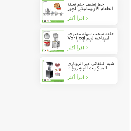
خط تغليف ختم تعبئة
الطعام الأوتوماتيكي لجوز
الصنوبر المعلب
اقرأ أكثر
حلقة سحب سهلة مفتوحة
Vartical الصناعية لحم
الخنزير الغداء الدجاج
اقرأ أكثر
صدور اللحوم الغذاء يمكن
فراغ آلة ختم
شبه التلقائي غير الروتاري
البسكويت المشروبات
عصير الصودا دليل يمكن
اقرأ أكثر
السدادة