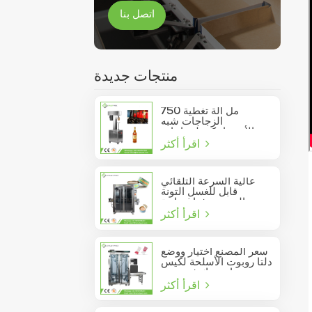
اتصل بنا
منتجات جديدة
750 مل آلة تغطية
الزجاجات شبه
الأوتوماتيكية لزجاجات
اقرأ أكثر
النبيذ الزجاجية
عالية السرعة التلقائي
قابل للغسل التونة
السردين فراغ حاوية
اقرأ أكثر
المأكولات البحرية القصدير
يمكن السدادة
سعر المصنع اختيار ووضع
دلتا روبوت الأسلحة لكيس
عصا تتحرك في مربع
اقرأ أكثر