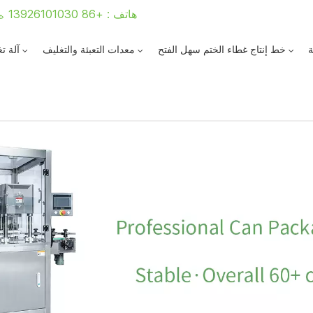
هاتف : +86 13926101030
ة
خط إنتاج غطاء الختم سهل الفتح
معدات التعبئة والتغليف
آلة ت