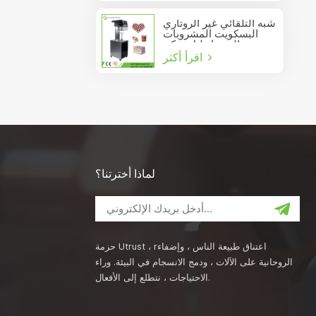
شبه التلقائي غير الروتاري
البسكويت المشروبات
عصير الصودا دليل يمكن
اقرأ أكثر
السدادة
لماذا أخترتنا؟
حزمة Utrust ، rاعتناق طبيعة الناس ، وإضفاء
الروحانية على الآلات ، ودمج الانسجام في البيئة. وراء
الاحتياجات ، نتطلع إلى الأفعال.