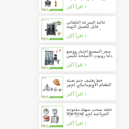
الأوتوماتيكية لزجاجات
اقرأ أكثر
النبيذ الزجاجية
عالية السرعة التلقائي
قابل للغسل التونة
السردين فراغ حاوية
اقرأ أكثر
المأكولات البحرية القصدير
يمكن السدادة
سعر المصنع اختيار ووضع
دلتا روبوت الأسلحة لكيس
عصا تتحرك في مربع
اقرأ أكثر
خط تغليف ختم تعبئة
الطعام الأوتوماتيكي لجوز
الصنوبر المعلب
اقرأ أكثر
حلقة سحب سهلة مفتوحة
Vartical الصناعية لحم
الخنزير الغداء الدجاج
اقرأ أكثر
صدور اللحوم الغذاء يمكن
فراغ آلة ختم