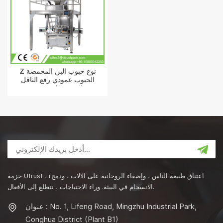
Z نوع حبوب البن المحمصة
الحبوب عمودي رفع الناقل
الحبيبية دلو مصعد
حزمة Utrust ، rاعتناق طبيعة الناس ، وإضفاء الروحانية على الآلات ، ودمج
الانسجام في البيئة. وراء الاحتياجات ، نتطلع إلى الأفعال.
عنوان : No. 1, Lifeng Road, Mingzhu Industrial Park,
Conghua District (Plant B1)