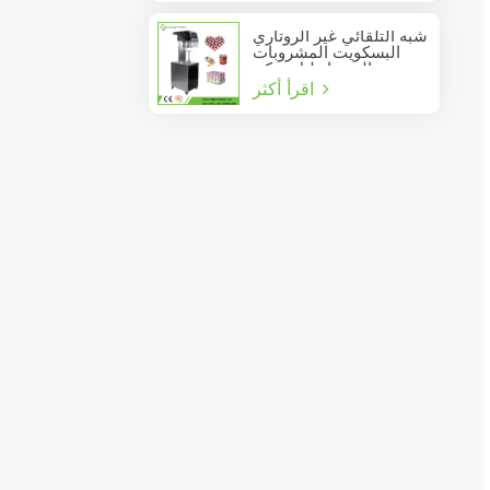
شبه التلقائي غير الروتاري
البسكويت المشروبات
عصير الصودا دليل يمكن
اقرأ أكثر
السدادة