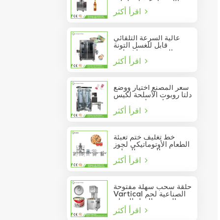
الأوتوماتيكية لزجاجات
اقرأ أكثر
النبيذ الزجاجية
عالية السرعة التلقائي
قابل للغسل التونة
السردين فراغ حاوية
اقرأ أكثر
المأكولات البحرية القصدير
يمكن السدادة
سعر المصنع اختيار ووضع
دلتا روبوت الأسلحة لكيس
عصا تتحرك في مربع
اقرأ أكثر
خط تغليف ختم تعبئة
الطعام الأوتوماتيكي لجوز
الصنوبر المعلب
اقرأ أكثر
حلقة سحب سهلة مفتوحة
Vartical الصناعية لحم
الخنزير الغداء الدجاج
اقرأ أكثر
صدور اللحوم الغذاء يمكن
فراغ آلة ختم