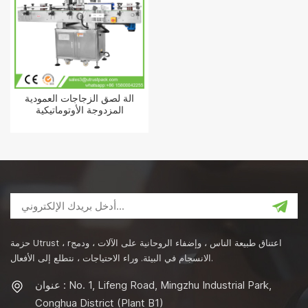
آلة لصق الزجاجات العمودية
المزدوجة الأوتوماتيكية
حزمة Utrust ، rاعتناق طبيعة الناس ، وإضفاء الروحانية على الآلات ، ودمج
الانسجام في البيئة. وراء الاحتياجات ، نتطلع إلى الأفعال.
عنوان : No. 1, Lifeng Road, Mingzhu Industrial Park,
Conghua District (Plant B1)