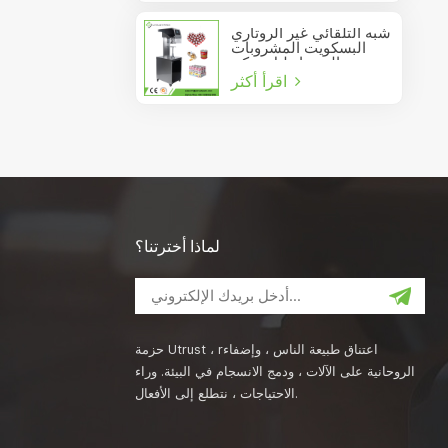
شبه التلقائي غير الروتاري
البسكويت المشروبات
عصير الصودا دليل يمكن
اقرأ أكثر
السدادة
لماذا أخترتنا؟
حزمة Utrust ، rاعتناق طبيعة الناس ، وإضفاء
الروحانية على الآلات ، ودمج الانسجام في البيئة. وراء
الاحتياجات ، نتطلع إلى الأفعال.