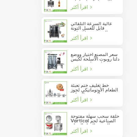
الأوتوماتيكية لزجاجات
اقرأ أكثر
النبيذ الزجاجية
عالية السرعة التلقائي
قابل للغسل التونة
السردين فراغ حاوية
اقرأ أكثر
المأكولات البحرية القصدير
يمكن السدادة
سعر المصنع اختيار ووضع
دلتا روبوت الأسلحة لكيس
عصا تتحرك في مربع
اقرأ أكثر
خط تغليف ختم تعبئة
الطعام الأوتوماتيكي لجوز
الصنوبر المعلب
اقرأ أكثر
حلقة سحب سهلة مفتوحة
Vartical الصناعية لحم
الخنزير الغداء الدجاج
اقرأ أكثر
صدور اللحوم الغذاء يمكن
فراغ آلة ختم