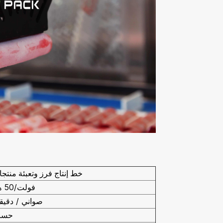
خط إنتاج فرز وتعبئة منتجا
380 فولت/50 هرتز
30-50 صواني / دقيق
حسب