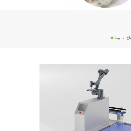
تاح
بيت