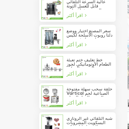
عالية السرعة التلقائي
قابل للغسل التونة
السردين فراغ حاوية
اقرأ أكثر
المأكولات البحرية القصدير
يمكن السدادة
سعر المصنع اختيار ووضع
دلتا روبوت الأسلحة لكيس
عصا تتحرك في مربع
اقرأ أكثر
خط تغليف ختم تعبئة
الطعام الأوتوماتيكي لجوز
الصنوبر المعلب
اقرأ أكثر
حلقة سحب سهلة مفتوحة
Vartical الصناعية لحم
الخنزير الغداء الدجاج
اقرأ أكثر
صدور اللحوم الغذاء يمكن
فراغ آلة ختم
شبه التلقائي غير الروتاري
البسكويت المشروبات
عصير الصودا دليل يمكن