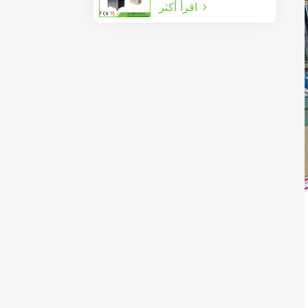
اقرأ أكثر
السدادة