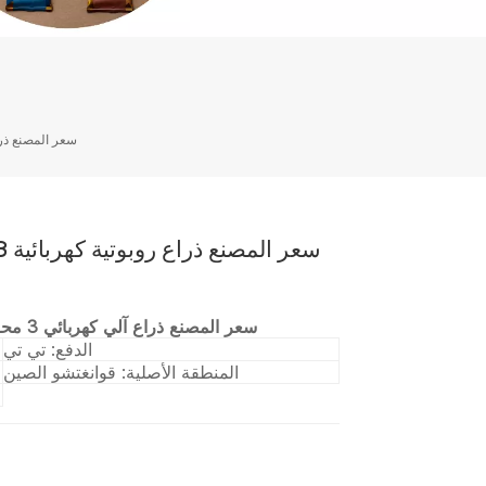
سعر المصنع ذراع روبوتية كهربائية 3 مح
سعر المصنع ذراع آلي كهربائي 3 محاور روبوت نقل ذراع دلتا روبوت خط إنتاج الفرز
الدفع: تي تي
المنطقة الأصلية: قوانغتشو الصين