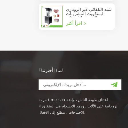
شبه التلقائي غير الروتاري
البسكويت المشروبات
عصير الصودا دليل يمكن
اقرأ أكثر
السدادة
لماذا أخترتنا؟
حزمة Utrust ، rاعتناق طبيعة الناس ، وإضفاء
الروحانية على الآلات ، ودمج الانسجام في البيئة. وراء
الاحتياجات ، نتطلع إلى الأفعال.