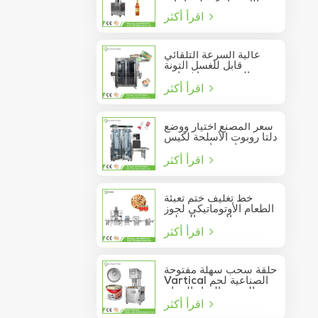
الأوتوماتيكية لزجاجات
اقرأ أكثر
النبيذ الزجاجية
عالية السرعة التلقائي
قابل للغسل التونة
السردين فراغ حاوية
اقرأ أكثر
المأكولات البحرية القصدير
يمكن السدادة
سعر المصنع اختيار ووضع
دلتا روبوت الأسلحة لكيس
عصا تتحرك في مربع
اقرأ أكثر
خط تغليف ختم تعبئة
الطعام الأوتوماتيكي لجوز
الصنوبر المعلب
اقرأ أكثر
حلقة سحب سهلة مفتوحة
Vartical الصناعية لحم
الخنزير الغداء الدجاج
اقرأ أكثر
صدور اللحوم الغذاء يمكن
فراغ آلة ختم