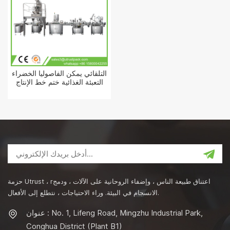
التلقائي يمكن الفاصوليا الخضراء
التعبئة الغذائية ختم خط الإنتاج
حزمة Utrust ، rاعتناق طبيعة الناس ، وإضفاء الروحانية على الآلات ، ودمج
الانسجام في البيئة. وراء الاحتياجات ، نتطلع إلى الأفعال.
عنوان : No. 1, Lifeng Road, Mingzhu Industrial Park,
Conghua District (Plant B1)