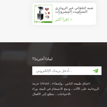
شبه التلقائي غير الروتاري
البسكويت المشروبات
عصير الصودا دليل يمكن
اقرأ أكثر
السدادة
لماذا أخترتنا؟
حزمة Utrust ، rاعتناق طبيعة الناس ، وإضفاء
الروحانية على الآلات ، ودمج الانسجام في البيئة. وراء
الاحتياجات ، نتطلع إلى الأفعال.