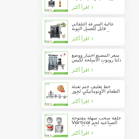
الأوتوماتيكية لزجاجات
اقرأ أكثر
النبيذ الزجاجية
عالية السرعة التلقائي
قابل للغسل التونة
السردين فراغ حاوية
اقرأ أكثر
المأكولات البحرية القصدير
يمكن السدادة
سعر المصنع اختيار ووضع
دلتا روبوت الأسلحة لكيس
عصا تتحرك في مربع
اقرأ أكثر
خط تغليف ختم تعبئة
الطعام الأوتوماتيكي لجوز
الصنوبر المعلب
اقرأ أكثر
حلقة سحب سهلة مفتوحة
Vartical الصناعية لحم
الخنزير الغداء الدجاج
اقرأ أكثر
صدور اللحوم الغذاء يمكن
فراغ آلة ختم