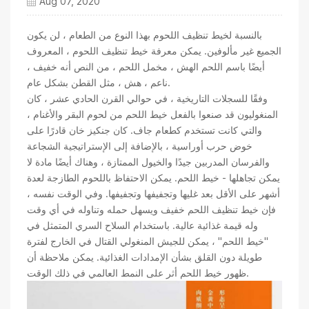
Aug 07, 2020
بالنسبة لخيط تنظيف اللحوم بهذا النوع من الطعام ، لن يكون
الجميع غير مألوفين. يمكن معرفة خيط تنظيف اللحوم ، المعروف
أيضًا باسم اللحم الهش ، مخمل اللحم ، من النص أنه خفيف ،
ناعم ، هش ، مثل القطن بشكل عام.
وفقًا للسجلات التاريخية ، في حوالي القرن الحادي عشر ، كان
المنغوليون قد صنعوا بالفعل خيط اللحم من لحوم البقر والأغنام ،
والتي كانت تستخدم كطعام جاف. كان جنكيز خان قادرًا على
خوض حرب أوراسية ، بالإضافة إلى الإستراتيجية الشجاعة
والفرسان المدربين جيدًا والخيول الممتازة ، وهناك أيضًا مادة لا
يمكن تجاهلها - خيط اللحم. يمكن الاحتفاظ باللحوم الطازجة لعدة
أشهر على الأقل بعد غليها وتجفيفها وتجفيفها. وفي الوقت نفسه ،
فإن خيط تنظيف اللحم خفيف ويسهل حمله وتناوله في أي وقت
وله قيمة غذائية عالية. باستخدام السلاح السري المتمثل في
"خيط اللحم" ، يمكن للجيش المنغولي القتال في الخارج لفترة
طويلة دون القلق بشأن الإمدادات الغذائية. يمكن ملاحظة أن
ظهور خيط اللحم أثر على النمط العالمي في ذلك الوقت.