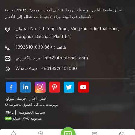
حزمة Utrust ، rاعتناق طبيعة الناس ، وإضفاء الروحانية على الآلات ، ودمج
الانسجام في البيئة. وراء الاحتياجات ، نتطلع إلى الأفعال.
عنوان : No. 1, Lifeng Road, Mingzhu Industrial Park,
Conghua District (Plant B1)
هاتف : +86 13926101030
info@utrustpack.com
بريد إلكتروني :
WhatsApp : +8613926101030
أخبار
أخبار
خريطة الموقع
© يوترست باك كل الحقوق محفوظة.
سياسة الخصوصية
|
XML
شبكة IPv6 مدعومة