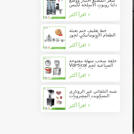
سعر المصنع اختيار ووضع
دلتا روبوت الأسلحة لكيس
عصا تتحرك في مربع
اقرأ أكثر
خط تغليف ختم تعبئة
الطعام الأوتوماتيكي لجوز
الصنوبر المعلب
اقرأ أكثر
حلقة سحب سهلة مفتوحة
Vartical الصناعية لحم
الخنزير الغداء الدجاج
اقرأ أكثر
صدور اللحوم الغذاء يمكن
فراغ آلة ختم
شبه التلقائي غير الروتاري
البسكويت المشروبات
عصير الصودا دليل يمكن
اقرأ أكثر
السدادة