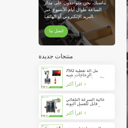
تناسبك. نحن متواجدون على مدار
الساعة طوال أيام الأسبوع عبر
البريد الإلكتروني أو الهاتف.
اتصل بنا
منتجات جديدة
750 مل آلة تغطية
الزجاجات شبه
الأوتوماتيكية لزجاجات
اقرأ أكثر
النبيذ الزجاجية
عالية السرعة التلقائي
قابل للغسل التونة
السردين فراغ حاوية
اقرأ أكثر
المأكولات البحرية القصدير
يمكن السدادة