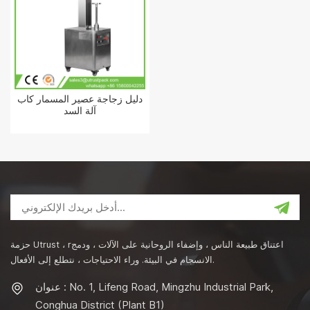
دليل زجاجة عصير المسمار كاب
آلة السد
حزمة Utrust ، rاعتناق طبيعة الناس ، وإضفاء الروحانية على الآلات ، ودمج
الانسجام في البيئة. وراء الاحتياجات ، نتطلع إلى الأفعال.
عنوان : No. 1, Lifeng Road, Mingzhu Industrial Park,
Conghua District (Plant B1)