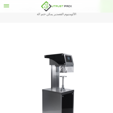
دليل شبه التلقائي Baverage الغذاء
آلة ختم العلب شبه الأوتوماتيكية
بيت
الألومنيوم القصدير يمكن ختم آلة