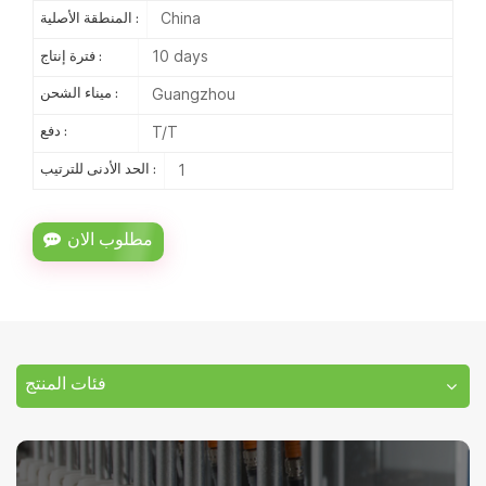
China
المنطقة الأصلية :
10 days
فترة إنتاج :
Guangzhou
ميناء الشحن :
T/T
دفع :
1
الحد الأدنى للترتيب :
مطلوب الان
فئات المنتج