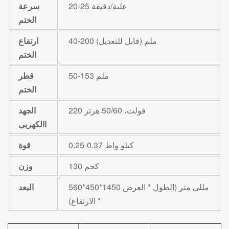
20-25 علبة/دقيقة
سرعة
الختم
40-200 ملم (قابل للتعديل)
ارتفاع
الختم
50-153 ملم
قطر
الختم
220 فولت، 50/60 هرتز
الجهد
االكهربى
0.25-0.37 كيلو واط
قوة
130 كجم
وزن
560*450*1450 مللي متر (الطول * العرض
البعد
* الارتفاع)