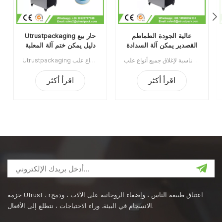
عالية الجودة الطماطم
Utrustpackaging حار بيع
القصدير يمكن آلة السدادة
دليل يمكن ختم آلة المعلبة
الغذاء السداده
آلة ختم علب الصفيح عالية الجودة مناسبة لإغلاق جميع أنواع علب PET / العلب الورقية المركبة أو علب الصفيح أو الحاويات المستديرة الأخرى. كفاءة عالية عن طريق النقل الميكانيكي ، الهياكل البسيطة والملائمة للصيانة ، وخفيفة الوزن وسهلة التشغيل. الحد الأدنى للطلب:1قسط:تي / تميناء الشحن:قوانغتشوالمنطقة الأصلية:الصينمهلة:3-5 أيام بعد تلقي الودائع
Utrustpackaging دليل البيع الساخن للعلبة ، آلة ختم الطعام المعلب ، مناسبة لإغلاق جميع أنواع علب PET / علب الورق المركبة ، علب الصفيح أو غيرها من الحاويات المستديرة. كفاءة عالية عن طريق النقل الميكانيكي ، الهياكل البسيطة والملائمة للصيانة ، وخفيفة الوزن وسهلة التشغيل.الحد الأدنى للطلب:1قسط:تي / تميناء الشحن:قوانغتشوالمنطقة الأصلية:الصينمهلة:3-5 أيام بعد تلقي الودائع
اقرأ أكثر
اقرأ أكثر
حزمة Utrust ، rاعتناق طبيعة الناس ، وإضفاء الروحانية على الآلات ، ودمج
الانسجام في البيئة. وراء الاحتياجات ، نتطلع إلى الأفعال.