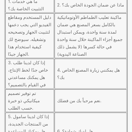
1. ما هي خدمات
2. ماذا عن ضمان الجودة الخاص بك؟
التثبيت الخاصة بك؟
ماكينة تعليب الطماطم الأوتوماتيكية
دليل المستخدم ومقاطع
بالكامل بسعر المصنع هي ضمان
الفيديو التي يجب دعمها
لمدة سنة واحدة، ويمكن استبدال
لتثبيت الجهاز وتصحيحه
جميع أجزاء الماكينة خلال سنة واحدة
وتشغيله. سيوضح لك
في حالة كسرها (لا يشمل ذلك
كيفية استخدام هذا
الصناعة اليدوية)
الجهاز جيدًا.
3. إذا كان لدينا طلب
4. هل يمكنني زيارة المصنع الخاص
خاص جدًا لخط الإنتاج،
بك؟
هل يمكنك مساعدتي
في القيام بالتصميم؟
تم توفير تصميم
نعم مرحباً بك من فضلك.
ميكانيكي ذو خبرة
حسب الطلب.
5. إذا كان لدينا سامول
من المنتجات الجديدة،
6. هل لديك شهادة؟
هل يمكنك المساعدة