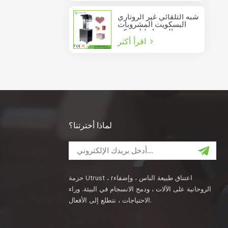
شبه التلقائي غير الروتاري
البسكويت المشروبات
عصير الصودا دليل يمكن
اقرأ أكثر
السدادة
لماذا أخترتنا؟
حزمة Utrust ، rاعتناق طبيعة الناس ، وإضفاء
الروحانية على الآلات ، ودمج الانسجام في البيئة. وراء
الاحتياجات ، نتطلع إلى الأفعال.