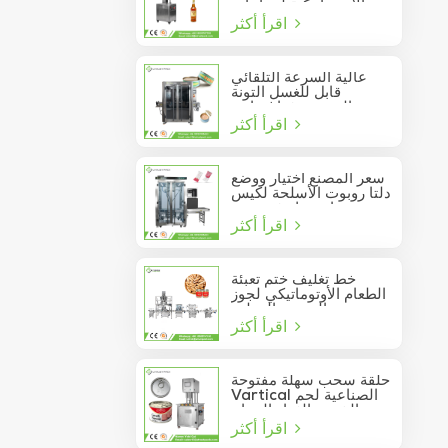
الأوتوماتيكية لزجاجات
اقرأ أكثر
النبيذ الزجاجية
عالية السرعة التلقائي
قابل للغسل التونة
السردين فراغ حاوية
اقرأ أكثر
المأكولات البحرية القصدير
يمكن السدادة
سعر المصنع اختيار ووضع
دلتا روبوت الأسلحة لكيس
عصا تتحرك في مربع
اقرأ أكثر
خط تغليف ختم تعبئة
الطعام الأوتوماتيكي لجوز
الصنوبر المعلب
اقرأ أكثر
حلقة سحب سهلة مفتوحة
Vartical الصناعية لحم
الخنزير الغداء الدجاج
اقرأ أكثر
صدور اللحوم الغذاء يمكن
فراغ آلة ختم