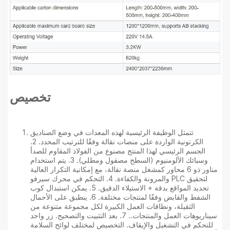
تخصيص
تتمثل الوظيفة الرئيسية لهذه المعدات في وضع الصناديق
الكرتونية الواردة على منصات نقالة وفقًا للترتيب المحدد. 2.
الجسم الرئيسي لهذا المنتج مصنوع من الفولاذ المقاوم للصدأ
وسبائك الألومنيوم (السطح مصقول ومطلي). 3. يتم استخدام
مناور ذو 6 محاور كمشغل منصة نقالة، مع إمكانية التكرار العالية
والمرونة والكفاءة. 4. التحكم في محرك سيرفو PLC لتحقيق
تحديد المواقع بدقة + الاستيلاء الدقيق. 5. يمكن استبدال كوب
الشفط والقابض وفقًا لمنتجات مختلفة. 6. ينطبق على الأحمال
الثقيلة، ونطاقات العمل الكبيرة لكل مجموعة متنوعة من
سيناريوهات العمل والمنتجات.. 7. بعد التثبيت والتصحيح. زر واحد
للتحكم في التشغيل والإيقاف. التخصيص لمختلف لوائح السلامة